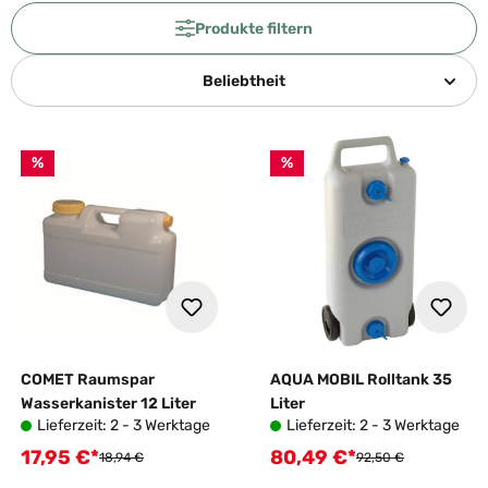
Produkte filtern
Beliebtheit
%
%
COMET Raumspar
AQUA MOBIL Rolltank 35
Wasserkanister 12 Liter
Liter
Lieferzeit: 2 - 3 Werktage
Lieferzeit: 2 - 3 Werktage
17,95 €*
80,49 €*
Verkaufspreis:
Verkaufspreis:
Regulärer Preis:
Regulärer Preis:
18,94 €
92,50 €