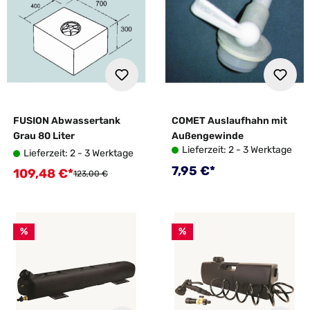
FUSION Abwassertank
COMET Auslaufhahn mit
Grau 80 Liter
Außengewinde
Lieferzeit: 2 - 3 Werktage
Lieferzeit: 2 - 3 Werktage
Regulärer Preis:
7,95 €*
109,48 €*
Verkaufspreis:
Regulärer Preis:
123,00 €
%
%