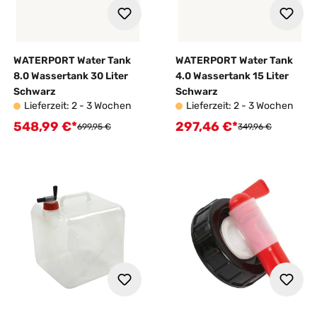
WATERPORT Water Tank
WATERPORT Water Tank
8.0 Wassertank 30 Liter
4.0 Wassertank 15 Liter
Schwarz
Schwarz
Lieferzeit: 2 - 3 Wochen
Lieferzeit: 2 - 3 Wochen
548,99 €*
297,46 €*
Verkaufspreis:
Verkaufspreis:
Regulärer Preis:
Regulärer Preis:
699,95 €
349,96 €