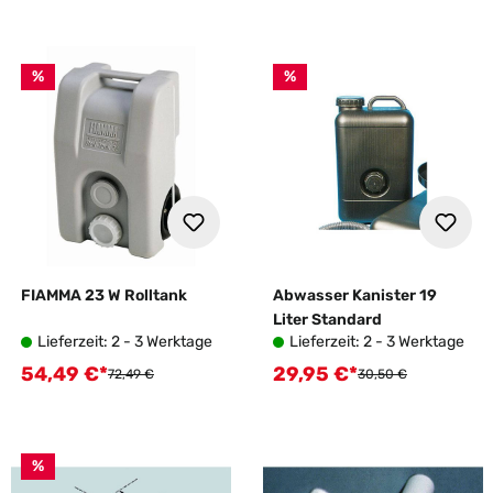
%
%
FIAMMA 23 W Rolltank
Abwasser Kanister 19
Liter Standard
Lieferzeit: 2 - 3 Werktage
Lieferzeit: 2 - 3 Werktage
54,49 €*
29,95 €*
Verkaufspreis:
Verkaufspreis:
Regulärer Preis:
Regulärer Preis:
72,49 €
30,50 €
%