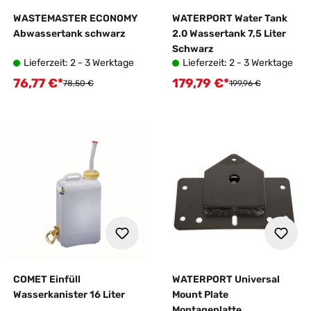
WASTEMASTER ECONOMY
WATERPORT Water Tank
Abwassertank schwarz
2.0 Wassertank 7,5 Liter
Schwarz
Lieferzeit: 2 - 3 Werktage
Lieferzeit: 2 - 3 Werktage
76,77 €*
179,79 €*
Verkaufspreis:
Verkaufspreis:
Regulärer Preis:
Regulärer Preis:
78,50 €
199,96 €
COMET Einfüll
WATERPORT Universal
Wasserkanister 16 Liter
Mount Plate
Montageplatte