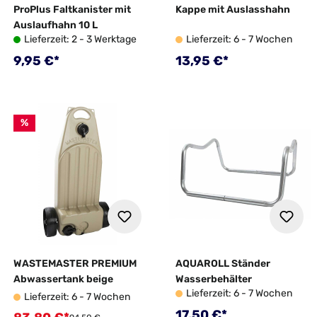
ProPlus Faltkanister mit
Kappe mit Auslasshahn
Auslaufhahn 10 L
Lieferzeit: 2 - 3 Werktage
Lieferzeit: 6 - 7 Wochen
Regulärer Preis:
Regulärer Preis:
9,95 €*
13,95 €*
%
WASTEMASTER PREMIUM
AQUAROLL Ständer
Abwassertank beige
Wasserbehälter
Lieferzeit: 6 - 7 Wochen
Lieferzeit: 6 - 7 Wochen
Regulärer Preis:
17,50 €*