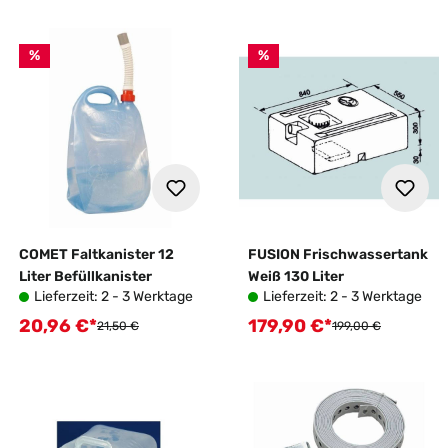
%
%
COMET Faltkanister 12
FUSION Frischwassertank
Liter Befüllkanister
Weiß 130 Liter
Lieferzeit: 2 - 3 Werktage
Lieferzeit: 2 - 3 Werktage
20,96 €*
179,90 €*
Verkaufspreis:
Verkaufspreis:
Regulärer Preis:
Regulärer Preis:
21,50 €
199,00 €