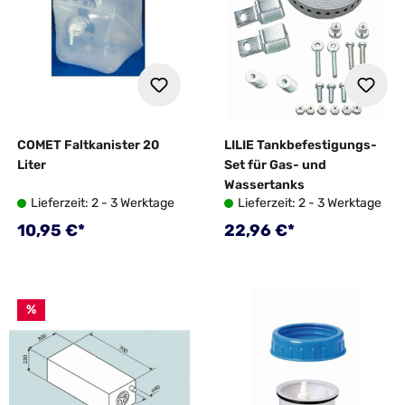
COMET Faltkanister 20
LILIE Tankbefestigungs-
Liter
Set für Gas- und
Wassertanks
Lieferzeit: 2 - 3 Werktage
Lieferzeit: 2 - 3 Werktage
Regulärer Preis:
Regulärer Preis:
10,95 €*
22,96 €*
%