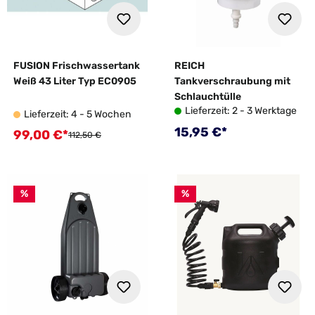
FUSION Frischwassertank
REICH
Weiß 43 Liter Typ EC0905
Tankverschraubung mit
Schlauchtülle
Lieferzeit: 2 - 3 Werktage
Lieferzeit: 4 - 5 Wochen
Regulärer Preis:
15,95 €*
99,00 €*
Verkaufspreis:
Regulärer Preis:
112,50 €
%
%