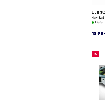
LILIE St
4er-Set
Liefer
Regulä
13,95 
%