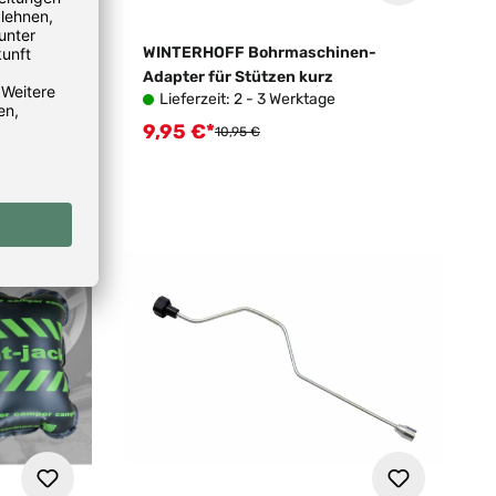
t 800 L
WINTERHOFF Bohrmaschinen-
Adapter für Stützen kurz
Lieferzeit: 2 - 3 Werktage
9,95 €*
Verkaufspreis:
Regulärer Preis:
10,95 €