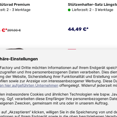
tützrad Premium
Stützenhalter-Satz Längst
zeit: 2 - 3 Werktage
Lieferzeit: 2 - 3 Werktage
Regulärer Preis:
44,49 €*
 €*
fspreis:
Regulärer Preis:
209,00 €
%