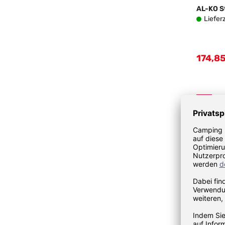
AL-KO S
Liefer
174,85
Verkau
%