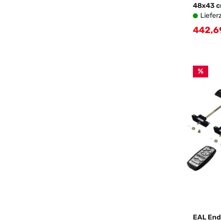
48x43 c
Liefer
442,6
Verkau
%
EAL End