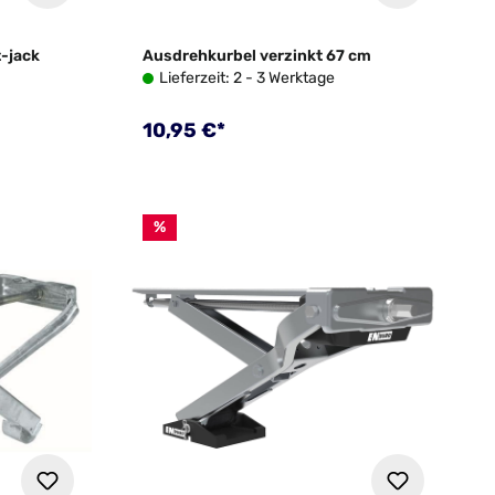
-jack
Ausdrehkurbel verzinkt 67 cm
Lieferzeit: 2 - 3 Werktage
Regulärer Preis:
10,95 €*
%