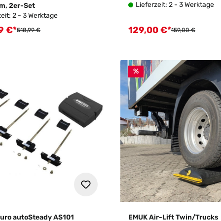
Lieferzeit: 2 - 3 Werktage
m, 2er-Set
zeit: 2 - 3 Werktage
9 €*
129,00 €*
fspreis:
Verkaufspreis:
Regulärer Preis:
Regulärer Preis:
518,99 €
159,00 €
%
uro autoSteady AS101
EMUK Air-Lift Twin/Trucks