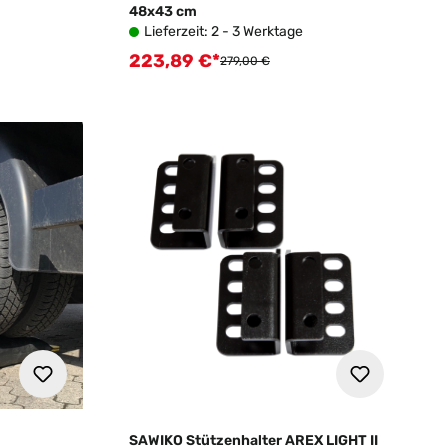
48x43 cm
Lieferzeit: 2 - 3 Werktage
223,89 €*
Verkaufspreis:
Regulärer Preis:
279,00 €
SAWIKO Stützenhalter AREX LIGHT II