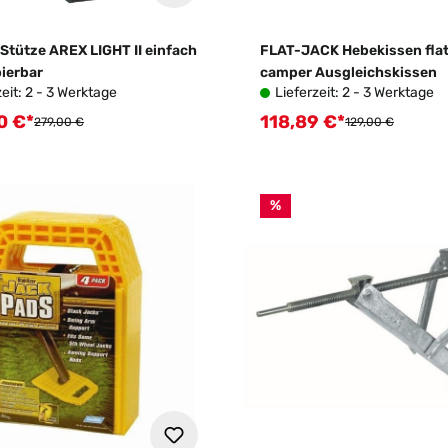
Stütze AREX LIGHT II einfach
FLAT-JACK Hebekissen flat
pierbar
camper Ausgleichskissen
zeit: 2 - 3 Werktage
Lieferzeit: 2 - 3 Werktage
0 €*
118,89 €*
fspreis:
Verkaufspreis:
Regulärer Preis:
Regulärer Preis:
279,00 €
129,00 €
%