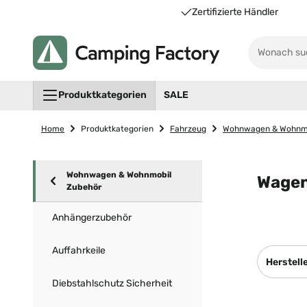
Unsere Vorteile für Sie
Zertifizierte Händler
Produktkategorien
SALE
Home
Produktkategorien
Fahrzeug
Wohnwagen & Wohnmo
Wohnwagen & Wohnmobil
Wagen
Zubehör
Anhängerzubehör
Auffahrkeile
Herstell
Diebstahlschutz Sicherheit