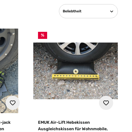
Beliebtheit
%
-jack
EMUK Air-Lift Hebekissen
en
Ausgleichskissen für Wohnmobile,