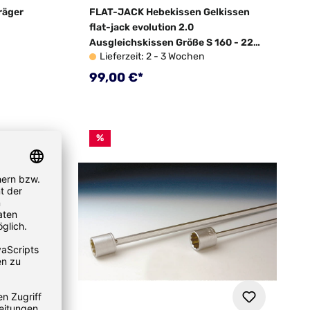
räger
FLAT-JACK Hebekissen Gelkissen
flat-jack evolution 2.0
Ausgleichskissen Größe S 160 - 220
Lieferzeit: 2 - 3 Wochen
mm
Regulärer Preis:
99,00 €*
%