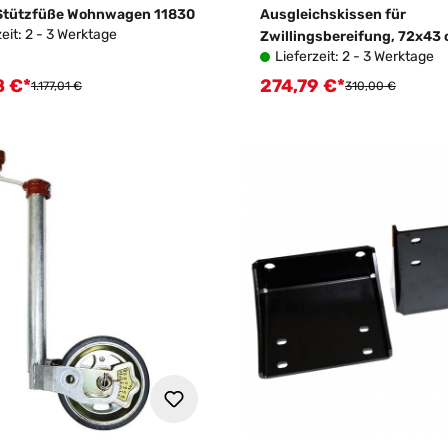
Stützfüße Wohnwagen 11830
Ausgleichskissen für
zeit: 2 - 3 Werktage
Zwillingsbereifung, 72x43
Lieferzeit: 2 - 3 Werktage
8 €*
274,79 €*
fspreis:
Verkaufspreis:
Regulärer Preis:
Regulärer Preis:
1.177,01 €
310,00 €