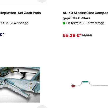
ützplatten-Set Jack Pads
AL-KO Steckstütze Compact
geprüfte B-Ware
zeit: 2 - 3 Werktage
Lieferzeit: 2 - 3 Werktage
rer Preis:
€*
56,28 €*
Verkaufspreis:
Regulärer Preis:
93,95 €