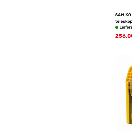
SAWIKO 
telesko
Liefer
256,0
Verkau