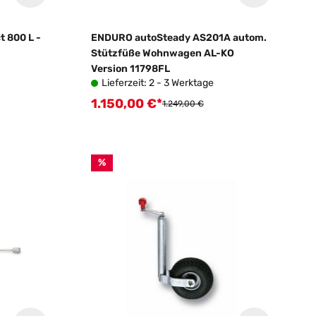
 800 L -
ENDURO autoSteady AS201A autom.
Stützfüße Wohnwagen AL-KO
Version 11798FL
Lieferzeit: 2 - 3 Werktage
1.150,00 €*
Verkaufspreis:
Regulärer Preis:
1.249,00 €
%