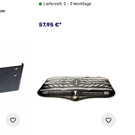
Lieferzeit: 2 - 3 Werktage
 cm
Regulärer Preis:
57,95 €*