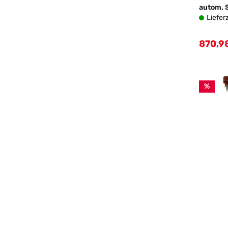
autom. 
Liefer
870,9
Verkau
%