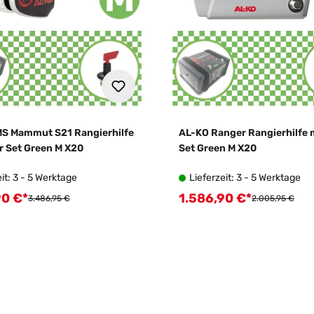
S Mammut S21 Rangierhilfe
AL-KO Ranger Rangierhilfe 
r Set Green M X20
Set Green M X20
it: 3 - 5 Werktage
Lieferzeit: 3 - 5 Werktage
90 €*
1.586,90 €*
spreis:
Verkaufspreis:
Regulärer Preis:
Regulärer Preis
3.486,95 €
2.005,95 €