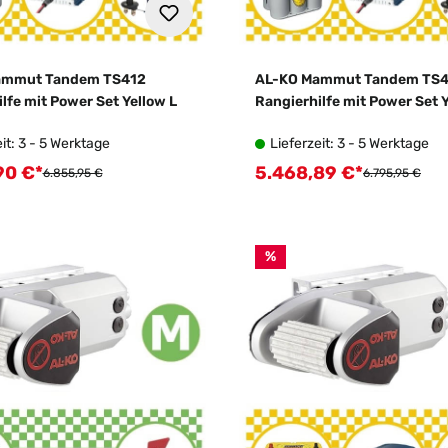
ammut Tandem TS412
AL-KO Mammut Tandem TS
lfe mit Power Set Yellow L
Rangierhilfe mit Power Set 
it: 3 - 5 Werktage
Lieferzeit: 3 - 5 Werktage
90 €*
5.468,89 €*
spreis:
Verkaufspreis:
Regulärer Preis:
Regulärer Preis
6.855,95 €
6.795,95 €
%