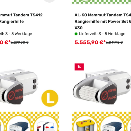
ammut Tandem TS412
AL-KO Mammut Tandem TS
Rangierhilfe
Rangierhilfe mit Power Set 
X30
it: 3 - 5 Werktage
Lieferzeit: 3 - 5 Werktage
0 €*
5.555,90 €*
spreis:
Verkaufspreis:
Regulärer Preis:
Regulärer Preis
6.299,00 €
6.841,95 €
%