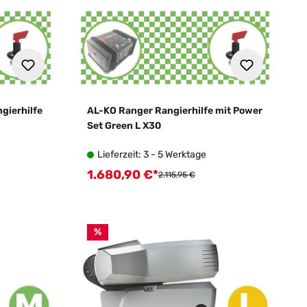
gierhilfe
AL-KO Ranger Rangierhilfe mit Power
Set Green L X30
Lieferzeit: 3 - 5 Werktage
1.680,90 €*
Verkaufspreis:
:
Regulärer Preis:
2.115,95 €
%