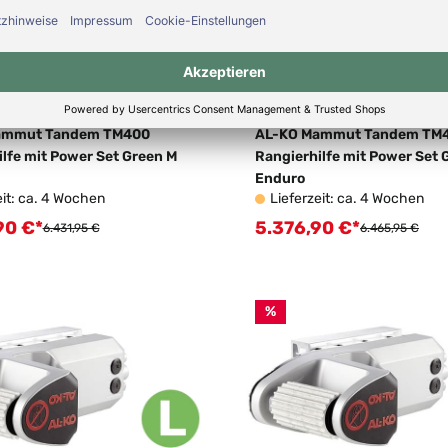
ammut Tandem TM400
AL-KO Mammut Tandem TM
lfe mit Power Set Green M
Rangierhilfe mit Power Set 
Enduro
eit: ca. 4 Wochen
Lieferzeit: ca. 4 Wochen
90 €*
5.376,90 €*
spreis:
Verkaufspreis:
Regulärer Preis:
Regulärer Preis
6.431,95 €
6.465,95 €
%