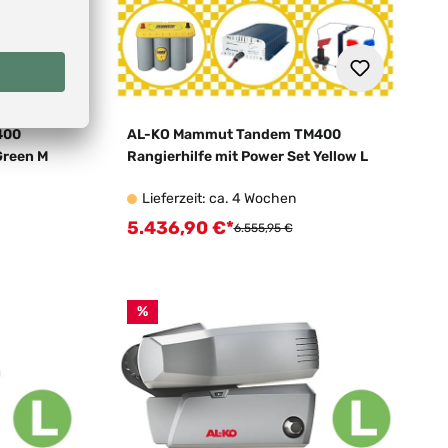
400
AL-KO Mammut Tandem TM400
Green M
Rangierhilfe mit Power Set Yellow L
Lieferzeit: ca. 4 Wochen
5.436,90 €*
Verkaufspreis:
:
Regulärer Preis:
6.555,95 €
%