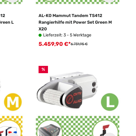
412
AL-KO Mammut Tandem TS412
Green L
Rangierhilfe mit Power Set Green M
X20
Lieferzeit: 3 - 5 Werktage
5.459,90 €*
Verkaufspreis:
:
Regulärer Preis:
6.731,95 €
%