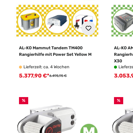
AL-KO Mammut Tandem TM400
AL-KO A
Rangierhilfe mit Power Set Yellow M
Rangierhi
X30
Lieferzeit: ca. 4 Wochen
Lieferze
5.377,90 €*
3.053,
Verkaufspreis:
Verkauf
Regulärer Preis:
6.495,95 €
%
%