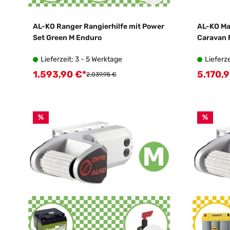
AL-KO Ranger Rangierhilfe mit Power
AL-KO M
Set Green M Enduro
Caravan 
Lieferzeit: 3 - 5 Werktage
Lieferze
1.593,90 €*
5.170,9
Verkaufspreis:
Verkauf
Regulärer Preis:
2.039,95 €
%
%