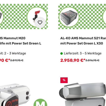
MS Mammut M20
AL-KO AMS Mammut S21 Ran
lfe mit Power Set Green L
mit Power Set Green L X30
it: 2 - 3 Werktage
Lieferzeit: 3 - 5 Werktage
90 €*
2.958,90 €*
spreis:
Verkaufspreis:
Regulärer Preis:
Regulärer Preis
3.811,95 €
3.596,95 €
%