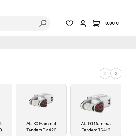
Zertifizierte Händ
0,00 €
Du hast 0 Produkte auf dem Merkzet
Warenkorb enthält
Vorherige
Nächste
t
AL-KO Mammut
AL-KO Mammut
0
Tandem TM420
Tandem TS412