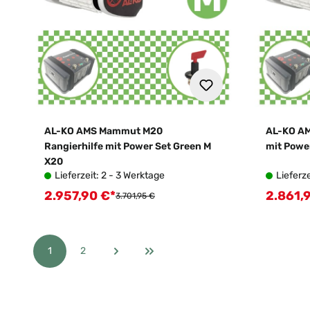
AL-KO AMS Mammut M20
AL-KO AM
Rangierhilfe mit Power Set Green M
mit Powe
X20
Lieferzeit: 2 - 3 Werktage
Lieferze
2.957,90 €*
2.861,
Verkaufspreis:
Verkauf
Regulärer Preis:
3.701,95 €
1
2
Seite
Seite