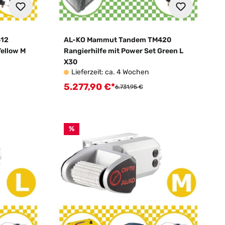
412
AL-KO Mammut Tandem TM420
Yellow M
Rangierhilfe mit Power Set Green L
X30
Lieferzeit: ca. 4 Wochen
5.277,90 €*
Verkaufspreis:
:
Regulärer Preis:
6.731,95 €
%