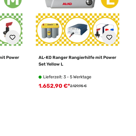
mit Power
AL-KO Ranger Rangierhilfe mit Power
Set Yellow L
Lieferzeit: 3 - 5 Werktage
1.652,90 €*
Verkaufspreis:
:
Regulärer Preis:
2.129,95 €