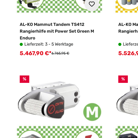
AL-KO Mammut Tandem TS412
AL-KO M
Rangierhilfe mit Power Set Green M
Rangierhi
Enduro
Lieferzeit: 3 - 5 Werktage
Lieferze
5.467,90 €*
5.526,
Verkaufspreis:
Verkauf
Regulärer Preis:
6.765,95 €
%
%