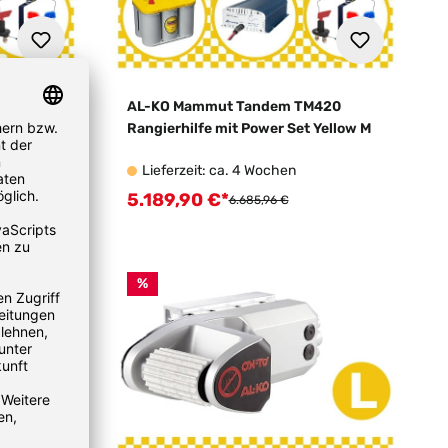
420
AL-KO Mammut Tandem TM420
ellow L
Rangierhilfe mit Power Set Yellow M
Lieferzeit: ca. 4 Wochen
5.189,90 €*
Verkaufspreis:
:
Regulärer Preis:
6.685,96 €
%