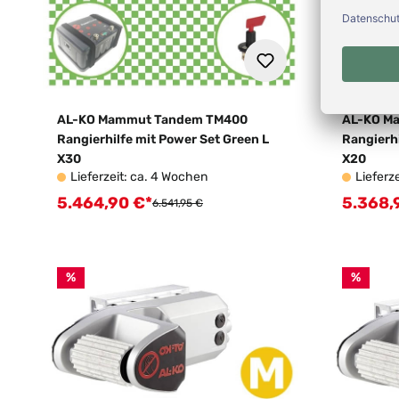
AL-KO Mammut Tandem TM400
AL-KO M
Rangierhilfe mit Power Set Green L
Rangierhi
X30
X20
Lieferzeit: ca. 4 Wochen
Lieferz
5.464,90 €*
5.368,
Verkaufspreis:
Verkauf
Regulärer Preis:
6.541,95 €
%
%