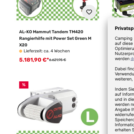
AL-KO Mammut Tandem TM420
AL-KO M
Rangierhilfe mit Power Set Green M
Rangierhi
X20
Enduro
Lieferzeit: ca. 4 Wochen
Lieferz
5.181,90 €*
5.188,
Verkaufspreis:
Verkauf
Regulärer Preis:
6.621,95 €
%
%