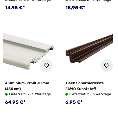
Regulärer Preis:
Regulärer Preis:
14,95 €*
15,95 €*
Aluminium-Profil 30 mm
Tisch Scharnierleiste
(450 cm)
FAWO Kunststoff
Lieferzeit: 3 - 5 Werktage
Lieferzeit: 2 - 3 Werktage
Regulärer Preis:
Regulärer Preis:
64,95 €*
6,95 €*