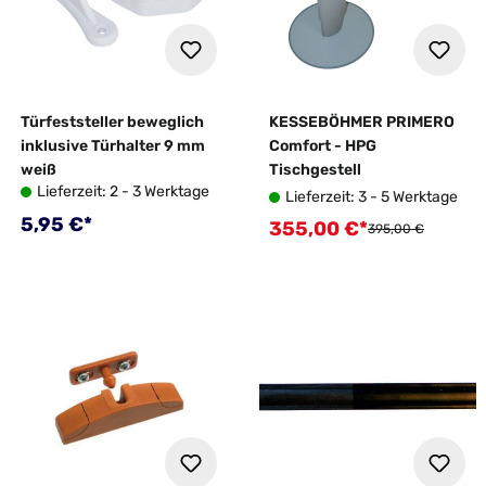
Türfeststeller beweglich
KESSEBÖHMER PRIMERO
inklusive Türhalter 9 mm
Comfort - HPG
weiß
Tischgestell
Lieferzeit: 2 - 3 Werktage
Lieferzeit: 3 - 5 Werktage
Regulärer Preis:
5,95 €*
355,00 €*
Verkaufspreis:
Regulärer Preis:
395,00 €