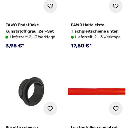
FAWO Endstücke
FAWO Halteleiste
Kunststoff grau, 2er-Set
Tischgleitschiene unten
Lieferzeit: 2 - 3 Werktage
Lieferzeit: 2 - 3 Werktage
Regulärer Preis:
Regulärer Preis:
3,95 €*
17,50 €*
Rosette schwarz
Leistenfüller schmal rot