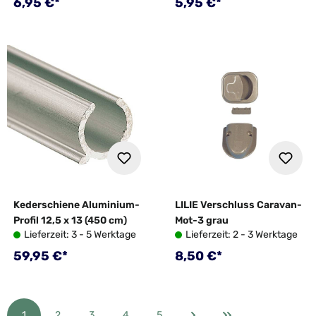
Regulärer Preis:
Regulärer Preis:
6,95 €*
5,95 €*
Kederschiene Aluminium-
LILIE Verschluss Caravan-
Profil 12,5 x 13 (450 cm)
Mot-3 grau
Lieferzeit: 3 - 5 Werktage
Lieferzeit: 2 - 3 Werktage
Regulärer Preis:
Regulärer Preis:
59,95 €*
8,50 €*
1
2
3
4
5