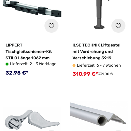
LIPPERT
ILSE TECHNIK Liftgestell
Tischgleitschienen-Kit
mit Verdrehung und
STILO Länge 1062 mm
Verschiebung 5919
Lieferzeit: 2 - 3 Werktage
Lieferzeit: 6 - 7 Wochen
Regulärer Preis:
32,95 €*
310,99 €*
Verkaufspreis:
Regulärer Preis:
339,00 €