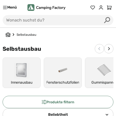
Menü
Du hast 0 Prod
Ware
Selbstausbau
Selbstausbau
Vorherige
Näc
Innenausbau
Fensterschutzfolien
Gummispanne
Produkte filtern
Beliebtheit