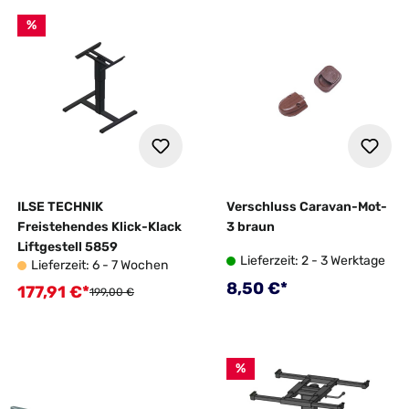
%
ILSE TECHNIK
Verschluss Caravan-Mot-
Freistehendes Klick-Klack
3 braun
Liftgestell 5859
Lieferzeit: 2 - 3 Werktage
Lieferzeit: 6 - 7 Wochen
Regulärer Preis:
8,50 €*
177,91 €*
Verkaufspreis:
Regulärer Preis:
199,00 €
%