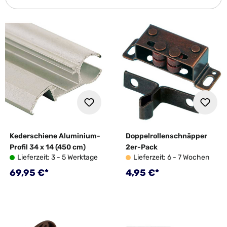
Kederschiene Aluminium-
Doppelrollenschnäpper
Profil 34 x 14 (450 cm)
2er-Pack
Lieferzeit: 3 - 5 Werktage
Lieferzeit: 6 - 7 Wochen
Regulärer Preis:
Regulärer Preis:
69,95 €*
4,95 €*