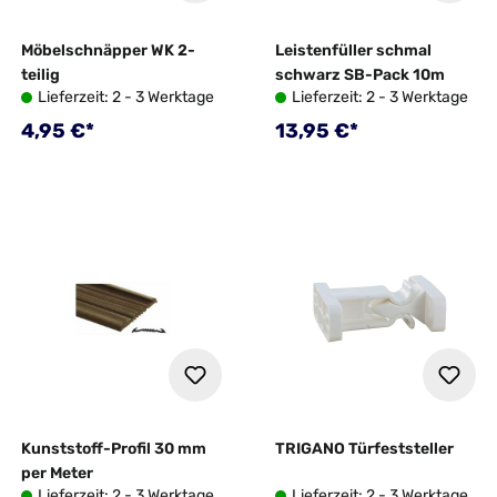
Möbelschnäpper WK 2-
Leistenfüller schmal
teilig
schwarz SB-Pack 10m
Lieferzeit: 2 - 3 Werktage
Lieferzeit: 2 - 3 Werktage
Regulärer Preis:
Regulärer Preis:
4,95 €*
13,95 €*
Kunststoff-Profil 30 mm
TRIGANO Türfeststeller
per Meter
Lieferzeit: 2 - 3 Werktage
Lieferzeit: 2 - 3 Werktage