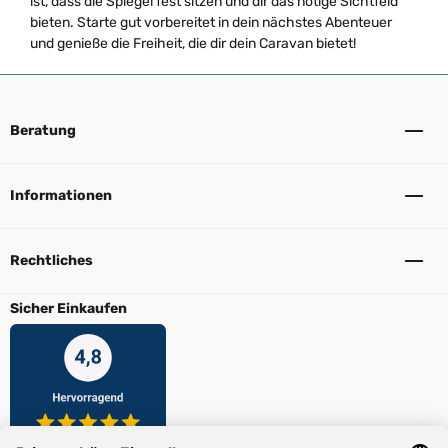
ist, dass die Spiegel fest sitzen und dir das nötige Sichtfeld
bieten. Starte gut vorbereitet in dein nächstes Abenteuer
und genieße die Freiheit, die dir dein Caravan bietet!
Beratung
Informationen
Rechtliches
Sicher Einkaufen