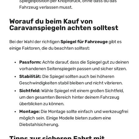
Spiegelposition per Knopfdruck, ohne dass du das
Fahrzeug verlassen musst.
Worauf du beim Kauf von
Caravanspiegeln achten solltest
Bei der Wahl der richtigen
Spiegel für Fahrzeuge
gibt es
einige Faktoren, die du beachten solltest:
Passform:
Achte darauf, dass die Spiegel gut zu deinen
vorhandenen Seitenspiegeln passen und sicher sitzen.
Stabilität:
Die Spiegel sollten auch bei höheren
Geschwindigkeiten stabil bleiben und nicht vibrieren.
Sichtfeld:
Wähle Spiegel mit einem großen Sichtfeld,
um den gesamten Bereich hinter deinem Fahrzeug
überblicken zu können.
Montage:
Die Montage sollte einfach und werkzeugfrei
möglich sein. Einige Modelle bieten zudem eine
Diebstahlsicherung.
Tipps zur sicheren Fahrt mit