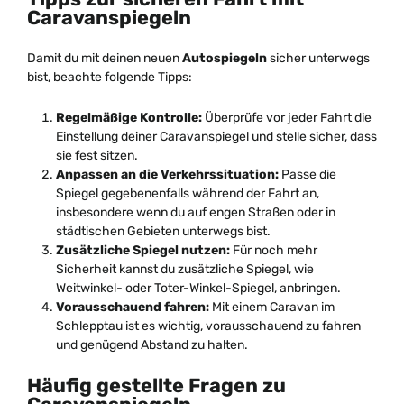
Caravanspiegeln
Damit du mit deinen neuen
Autospiegeln
sicher unterwegs
bist, beachte folgende Tipps:
Regelmäßige Kontrolle:
Überprüfe vor jeder Fahrt die
Einstellung deiner Caravanspiegel und stelle sicher, dass
sie fest sitzen.
Anpassen an die Verkehrssituation:
Passe die
Spiegel gegebenenfalls während der Fahrt an,
insbesondere wenn du auf engen Straßen oder in
städtischen Gebieten unterwegs bist.
Zusätzliche Spiegel nutzen:
Für noch mehr
Sicherheit kannst du zusätzliche Spiegel, wie
Weitwinkel- oder Toter-Winkel-Spiegel, anbringen.
Vorausschauend fahren:
Mit einem Caravan im
Schlepptau ist es wichtig, vorausschauend zu fahren
und genügend Abstand zu halten.
Häufig gestellte Fragen zu