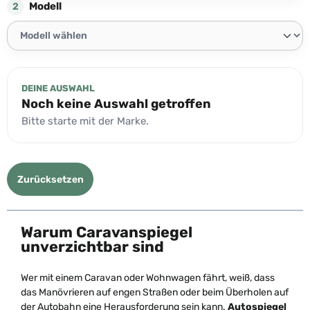
Modell
2
DEINE AUSWAHL
Noch keine Auswahl getroffen
Bitte starte mit der Marke.
Zurücksetzen
Warum Caravanspiegel
unverzichtbar sind
Wer mit einem Caravan oder Wohnwagen fährt, weiß, dass
das Manövrieren auf engen Straßen oder beim Überholen auf
der Autobahn eine Herausforderung sein kann.
Autospiegel