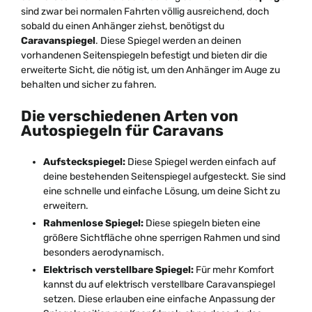
sind zwar bei normalen Fahrten völlig ausreichend, doch
sobald du einen Anhänger ziehst, benötigst du
Caravanspiegel
. Diese Spiegel werden an deinen
vorhandenen Seitenspiegeln befestigt und bieten dir die
erweiterte Sicht, die nötig ist, um den Anhänger im Auge zu
behalten und sicher zu fahren.
Die verschiedenen Arten von
Autospiegeln für Caravans
Aufsteckspiegel:
Diese Spiegel werden einfach auf
deine bestehenden Seitenspiegel aufgesteckt. Sie sind
eine schnelle und einfache Lösung, um deine Sicht zu
erweitern.
Rahmenlose Spiegel:
Diese spiegeln bieten eine
größere Sichtfläche ohne sperrigen Rahmen und sind
besonders aerodynamisch.
Elektrisch verstellbare Spiegel:
Für mehr Komfort
kannst du auf elektrisch verstellbare Caravanspiegel
setzen. Diese erlauben eine einfache Anpassung der