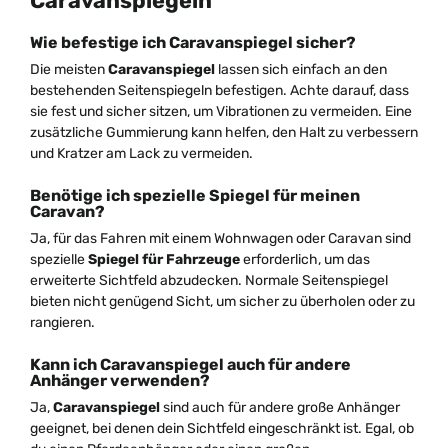
Caravanspiegeln
Wie befestige ich Caravanspiegel sicher?
Die meisten
Caravanspiegel
lassen sich einfach an den
bestehenden Seitenspiegeln befestigen. Achte darauf, dass
sie fest und sicher sitzen, um Vibrationen zu vermeiden. Eine
zusätzliche Gummierung kann helfen, den Halt zu verbessern
und Kratzer am Lack zu vermeiden.
Benötige ich spezielle Spiegel für meinen
Caravan?
Ja, für das Fahren mit einem Wohnwagen oder Caravan sind
spezielle
Spiegel für Fahrzeuge
erforderlich, um das
erweiterte Sichtfeld abzudecken. Normale Seitenspiegel
bieten nicht genügend Sicht, um sicher zu überholen oder zu
rangieren.
Kann ich Caravanspiegel auch für andere
Anhänger verwenden?
Ja,
Caravanspiegel
sind auch für andere große Anhänger
geeignet, bei denen dein Sichtfeld eingeschränkt ist. Egal, ob