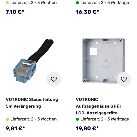
Lieferzeit: 2 - 3 Wochen
Lieferzeit: 2 - 3 Werktage
Regulärer Preis:
Regulärer Preis:
7,10 €*
16,30 €*
VOTRONIC Steuerleitung
VOTRONIC
5m Verängerung
Aufbaugehäuse S Für
LCD-Anzeigegeräte
Lieferzeit: 2 - 3 Wochen
Lieferzeit: 2 - 3 Werktage
Regulärer Preis:
Regulärer Preis:
9,81 €*
19,80 €*