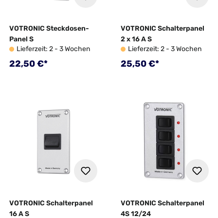
VOTRONIC Steckdosen-
VOTRONIC Schalterpanel
Panel S
2 x 16 A S
Lieferzeit: 2 - 3 Wochen
Lieferzeit: 2 - 3 Wochen
Regulärer Preis:
Regulärer Preis:
22,50 €*
25,50 €*
VOTRONIC Schalterpanel
VOTRONIC Schalterpanel
16 A S
4S 12/24