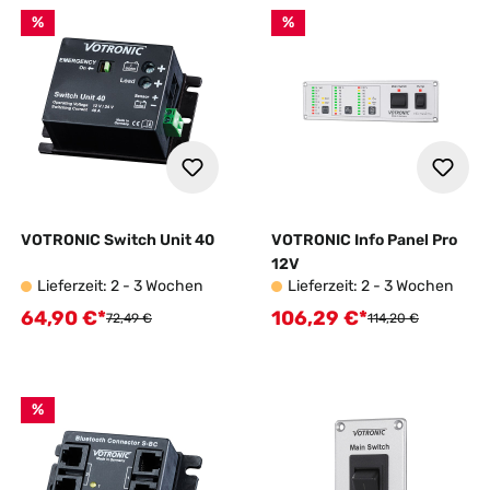
%
%
VOTRONIC Switch Unit 40
VOTRONIC Info Panel Pro
12V
Lieferzeit: 2 - 3 Wochen
Lieferzeit: 2 - 3 Wochen
64,90 €*
106,29 €*
Verkaufspreis:
Verkaufspreis:
Regulärer Preis:
Regulärer Preis:
72,49 €
114,20 €
%