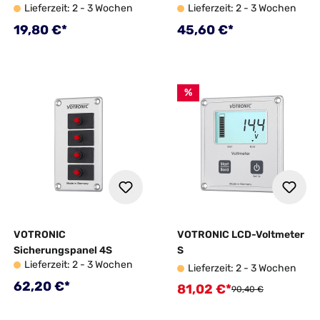
Lieferzeit: 2 - 3 Wochen
Lieferzeit: 2 - 3 Wochen
Regulärer Preis:
Regulärer Preis:
19,80 €*
45,60 €*
%
VOTRONIC
VOTRONIC LCD-Voltmeter
Sicherungspanel 4S
S
Lieferzeit: 2 - 3 Wochen
Lieferzeit: 2 - 3 Wochen
Regulärer Preis:
62,20 €*
81,02 €*
Verkaufspreis:
Regulärer Preis:
90,40 €