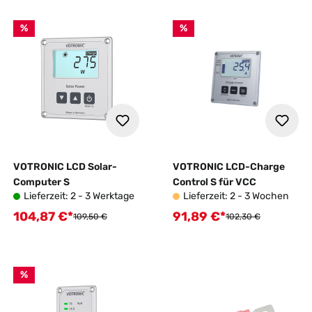
%
%
VOTRONIC LCD Solar-
VOTRONIC LCD-Charge
Computer S
Control S für VCC
Lieferzeit: 2 - 3 Werktage
Lieferzeit: 2 - 3 Wochen
104,87 €*
91,89 €*
Verkaufspreis:
Verkaufspreis:
Regulärer Preis:
Regulärer Preis:
109,50 €
102,30 €
%