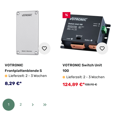
%
VOTRONIC
VOTRONIC Switch Unit
Frontplattenblende S
100
Lieferzeit: 2 - 3 Wochen
Lieferzeit: 2 - 3 Wochen
Regulärer Preis:
8,29 €*
124,89 €*
Verkaufspreis:
Regulärer Preis:
138,90 €
1
2
Seite
Seite