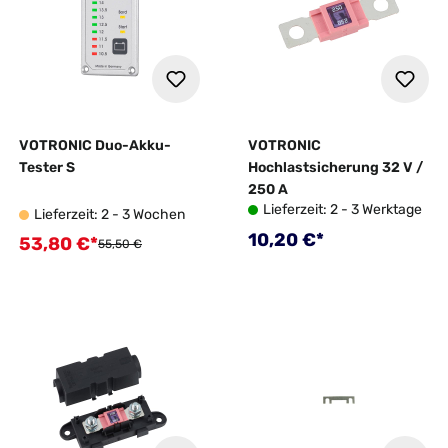
VOTRONIC Duo-Akku-
VOTRONIC
Tester S
Hochlastsicherung 32 V /
250 A
Lieferzeit: 2 - 3 Werktage
Lieferzeit: 2 - 3 Wochen
Regulärer Preis:
10,20 €*
53,80 €*
Verkaufspreis:
Regulärer Preis:
55,50 €