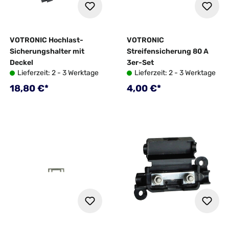
VOTRONIC Hochlast-
VOTRONIC
Sicherungshalter mit
Streifensicherung 80 A
Deckel
3er-Set
Lieferzeit: 2 - 3 Werktage
Lieferzeit: 2 - 3 Werktage
Regulärer Preis:
Regulärer Preis:
18,80 €*
4,00 €*