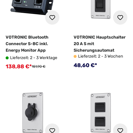
VOTRONIC Bluetooth
VOTRONIC Hauptschalter
Connector S-BC inkl.
20 A S mit
Energy Monitor App
Sicherungsautomat
Lieferzeit: 2 - 3 Wochen
Lieferzeit: 2 - 3 Werktage
Regulärer Preis:
48,60 €*
138,88 €*
Verkaufspreis:
Regulärer Preis:
151,90 €