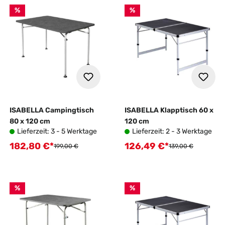
%
%
ISABELLA Campingtisch
ISABELLA Klapptisch 60 x
80 x 120 cm
120 cm
Lieferzeit: 3 - 5 Werktage
Lieferzeit: 2 - 3 Werktage
182,80 €*
126,49 €*
Verkaufspreis:
Verkaufspreis:
Regulärer Preis:
Regulärer Preis:
199,00 €
139,00 €
%
%