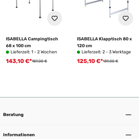
ISABELLA Campingtisch
ISABELLA Klapptisch 80 x
68 x 100 cm
120 cm
Lieferzeit: 1 - 2 Wochen
Lieferzeit: 2 - 3 Werktage
143,10 €*
125,10 €*
Verkaufspreis:
Verkaufspreis:
Regulärer Preis:
Regulärer Preis:
159,00 €
139,00 €
Beratung
Informationen