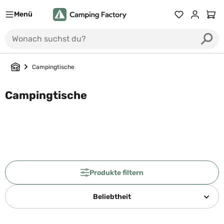
Menü
Du hast 0 Prod
Ware
Campingtische
Campingtische
Produkte filtern
Beliebtheit