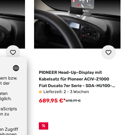
mit
PIONEER Head-Up-Display mit
C-Z1000
Kabelsatz für Pioneer ACIV-Z1000
DA-HU100-
Fiat Ducato 7er Serie - SDA-HU100-
Lieferzeit: 2 - 3 Wochen
DUC7
689,95 €*
Verkaufspreis:
Regulärer Preis:
698,99 €
%