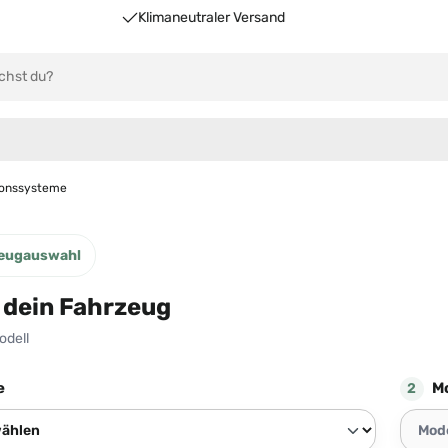
Klimaneutraler Versand
ionssysteme
eugauswahl
 dein Fahrzeug
odell
e
Mo
2