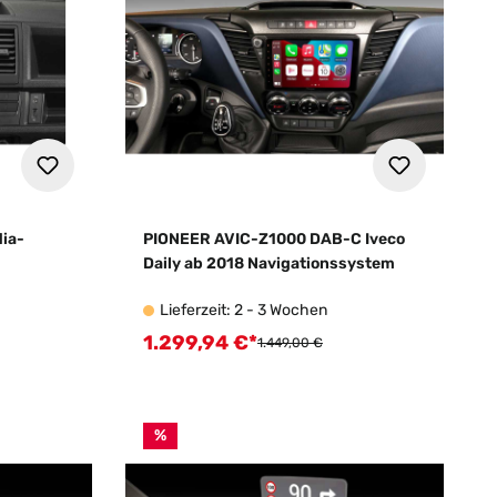
dia-
PIONEER AVIC-Z1000 DAB-C Iveco
Daily ab 2018 Navigationssystem
Lieferzeit: 2 - 3 Wochen
1.299,94 €*
Verkaufspreis:
:
Regulärer Preis:
1.449,00 €
%