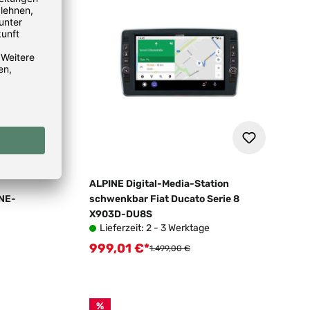
ALPINE Digital-Media-Station
INE-
schwenkbar Fiat Ducato Serie 8
X903D-DU8S
Lieferzeit: 2 - 3 Werktage
999,01 €*
Verkaufspreis:
Regulärer Preis:
1.499,00 €
%