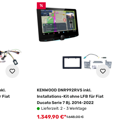
%
kl.
KENWOOD DNR992RVS inkl.
r Fiat
Installations-Kit ohne LFB für Fiat
Ducato Serie 7 Bj. 2014-2022
Lieferzeit: 2 - 3 Werktage
1.349,90 €*
Verkaufspreis:
Regulärer Preis:
1.648,00 €