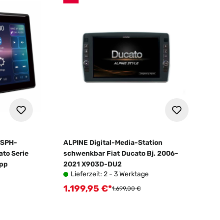
 SPH-
ALPINE Digital-Media-Station
to Serie
schwenkbar Fiat Ducato Bj. 2006-
App
2021 X903D-DU2
Lieferzeit: 2 - 3 Werktage
1.199,95 €*
Verkaufspreis:
:
Regulärer Preis:
1.699,00 €