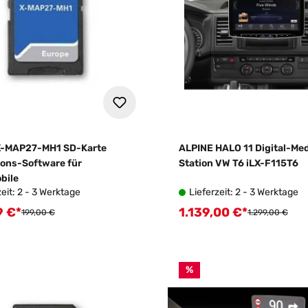
X-MAP27-MH1 SD-Karte
ALPINE HALO 11 Digital-Me
ions-Software für
Station VW T6 iLX-F115T6
bile
zeit: 2 - 3 Werktage
Lieferzeit: 2 - 3 Werktage
9 €*
1.139,00 €*
fspreis:
Verkaufspreis:
Regulärer Preis:
Regulärer Preis
199,00 €
1.299,00 €
%