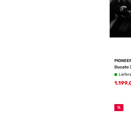
PIONEER
Ducato 
Liefer
1.199,
Verkau
%