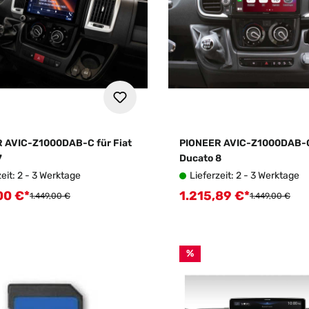
 AVIC-Z1000DAB-C für Fiat
PIONEER AVIC-Z1000DAB-C 
7
Ducato 8
zeit: 2 - 3 Werktage
Lieferzeit: 2 - 3 Werktage
00 €*
1.215,89 €*
fspreis:
Verkaufspreis:
Regulärer Preis:
Regulärer Preis
1.449,00 €
1.449,00 €
%