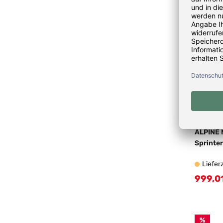
ALPINE 
Sprinte
Liefer
999,0
Verkau
%