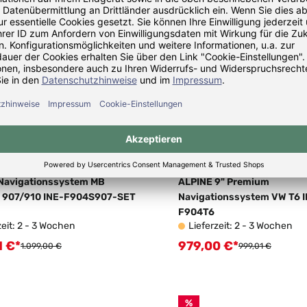
Navigationssystem MB
ALPINE 9" Premium
r 907/910 INE-F904S907-SET
Navigationssystem VW T6 
F904T6
zeit: 2 - 3 Wochen
Lieferzeit: 2 - 3 Wochen
1 €*
979,00 €*
fspreis:
Verkaufspreis:
Regulärer Preis:
Regulärer Preis:
1.099,00 €
999,01 €
%