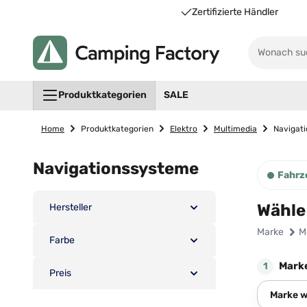
Unsere Vorteile für Sie
Zertifizierte Händler
Produktkategorien
SALE
Home
Produktkategorien
Elektro
Multimedia
Navigat
Navigationssysteme
Fahrz
Wähle
Hersteller
Marke
M
Farbe
Mark
1
Preis