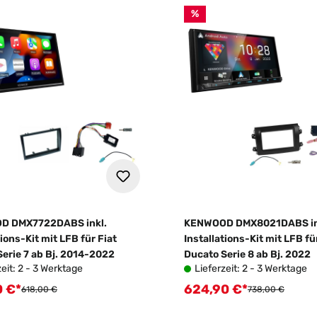
%
D DMX7722DABS inkl.
KENWOOD DMX8021DABS in
tions-Kit mit LFB für Fiat
Installations-Kit mit LFB fü
erie 7 ab Bj. 2014-2022
Ducato Serie 8 ab Bj. 2022
zeit: 2 - 3 Werktage
Lieferzeit: 2 - 3 Werktage
0 €*
624,90 €*
fspreis:
Verkaufspreis:
Regulärer Preis:
Regulärer Preis:
618,00 €
738,00 €