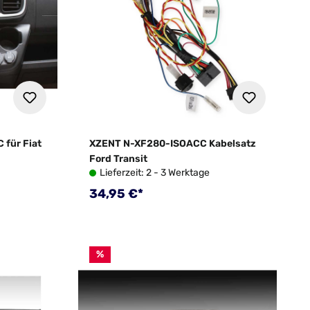
für Fiat
XZENT N-XF280-ISOACC Kabelsatz
Ford Transit
Lieferzeit: 2 - 3 Werktage
Regulärer Preis:
34,95 €*
:
%