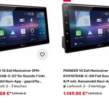
 10 Zoll Moniceiver SPH-
PIONEER 10 Zoll Moniceiver
AB-C-D7 für Ducato 7 inkl.
EVO107DAB-C-D8 Fiat Duca
bil Navi-App - geprüfte
8/9 inkl. Reisemobil Navi-
zeit: 2 - 3 Wochen
Lieferzeit: 2 - 3 Werktage
,28 €*
1.149,00 €*
fspreis:
Verkaufspreis:
Regulärer Preis:
Regulärer Preis
1.299,00 €
1.299,00 €