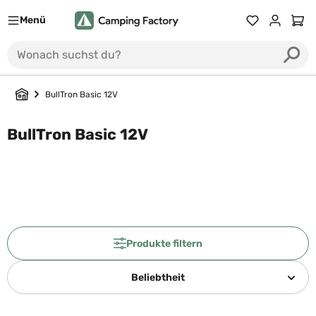
Menü
Du hast 0 Prod
Ware
BullTron Basic 12V
BullTron Basic 12V
Produkte filtern
Beliebtheit