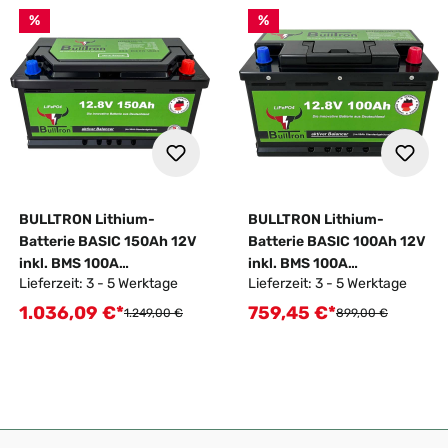
%
%
BULLTRON Lithium-
BULLTRON Lithium-
Batterie BASIC 150Ah 12V
Batterie BASIC 100Ah 12V
inkl. BMS 100A
inkl. BMS 100A
Lieferzeit: 3 - 5 Werktage
Lieferzeit: 3 - 5 Werktage
Dauerstrom
Dauerstrom
1.036,09 €*
759,45 €*
Verkaufspreis:
Verkaufspreis:
Regulärer Preis:
Regulärer Preis:
1.249,00 €
899,00 €