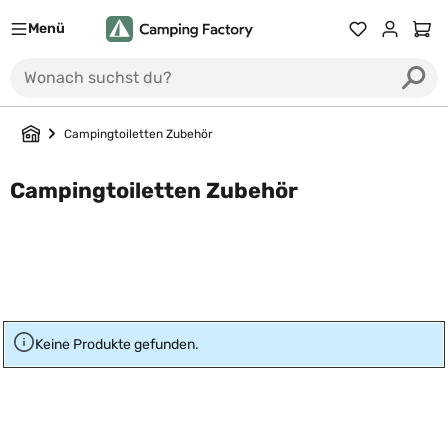
Menü
Du hast 0 Prod
Ware
Campingtoiletten Zubehör
Campingtoiletten Zubehör
Keine Produkte gefunden.