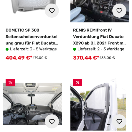
DOMETIC SP 300
REMIS REMIfront IV
Seitenscheibenverdunkel
Verdunklung Fiat Ducato
ung grau für Fiat Ducato
X290 ab Bj. 2021 Front mit
Lieferzeit: 3 - 5 Werktage
Lieferzeit: 2 - 3 Werktage
Modelljahr 2006 - 2021
Sensorpaket klein
SET
404,49 €*
370,44 €*
Verkaufspreis:
Verkaufspreis:
Regulärer Preis:
Regulärer Preis:
479,00 €
438,00 €
%
%