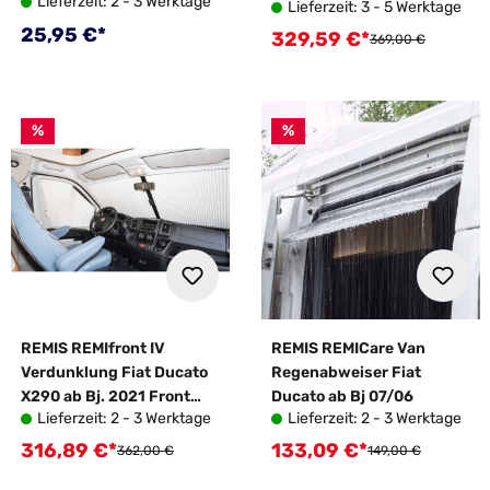
Lieferzeit: 2 - 3 Werktage
X250/X290 ab Bj. 07/06
ohne Sensoren
Lieferzeit: 3 - 5 Werktage
Regulärer Preis:
25,95 €*
329,59 €*
Verkaufspreis:
Regulärer Preis:
369,00 €
%
%
REMIS REMIfront IV
REMIS REMICare Van
Verdunklung Fiat Ducato
Regenabweiser Fiat
X290 ab Bj. 2021 Front
Ducato ab Bj 07/06
Lieferzeit: 2 - 3 Werktage
Lieferzeit: 2 - 3 Werktage
ohne Sensoren
316,89 €*
133,09 €*
Verkaufspreis:
Verkaufspreis:
Regulärer Preis:
Regulärer Preis:
362,00 €
149,00 €