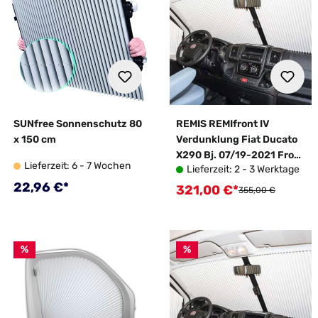
SUNfree Sonnenschutz 80
REMIS REMIfront IV
x 150 cm
Verdunklung Fiat Ducato
X290 Bj. 07/19-2021 Front
Lieferzeit: 6 - 7 Wochen
Lieferzeit: 2 - 3 Werktage
mit Sensorpaket 2
Regulärer Preis:
22,96 €*
321,00 €*
Verkaufspreis:
Regulärer Preis:
355,00 €
%
%