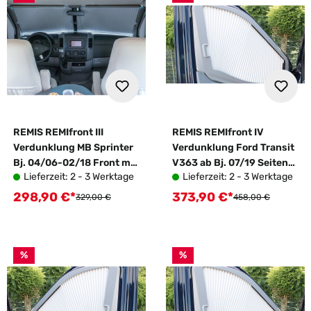
REMIS REMIfront III
REMIS REMIfront IV
Verdunklung MB Sprinter
Verdunklung Ford Transit
Bj. 04/06-02/18 Front mit
V363 ab Bj. 07/19 Seiten
Lieferzeit: 2 - 3 Werktage
Lieferzeit: 2 - 3 Werktage
Spiegelfuß gerade
links + rechts
298,90 €*
373,90 €*
Verkaufspreis:
Verkaufspreis:
Regulärer Preis:
Regulärer Preis:
329,00 €
458,00 €
%
%