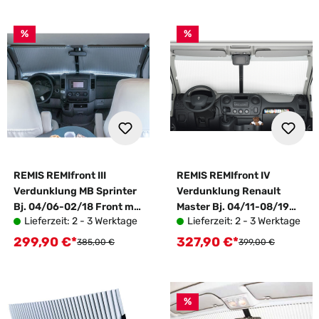
%
%
REMIS REMIfront III
REMIS REMIfront IV
Verdunklung MB Sprinter
Verdunklung Renault
Bj. 04/06-02/18 Front mit
Master Bj. 04/11-08/19
Lieferzeit: 2 - 3 Werktage
Lieferzeit: 2 - 3 Werktage
Spiegelfuß abgewinkelt
Front ohne Regensensor
299,90 €*
327,90 €*
Verkaufspreis:
Verkaufspreis:
Regulärer Preis:
Regulärer Preis:
385,00 €
399,00 €
%