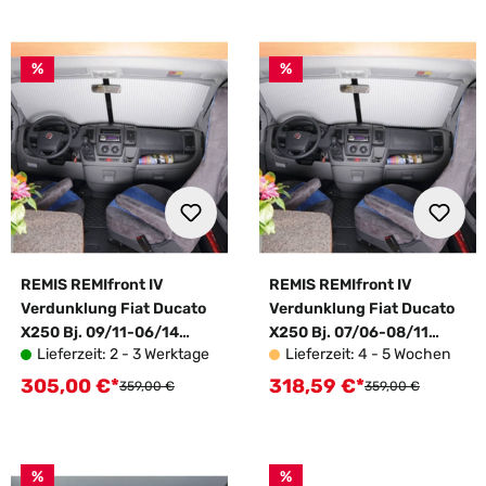
%
%
REMIS REMIfront IV
REMIS REMIfront IV
Verdunklung Fiat Ducato
Verdunklung Fiat Ducato
X250 Bj. 09/11-06/14
X250 Bj. 07/06-08/11
Lieferzeit: 2 - 3 Werktage
Lieferzeit: 4 - 5 Wochen
Front ohne Sensoren
Front ohne Sensoren
305,00 €*
318,59 €*
Verkaufspreis:
Verkaufspreis:
Regulärer Preis:
Regulärer Preis:
359,00 €
359,00 €
%
%