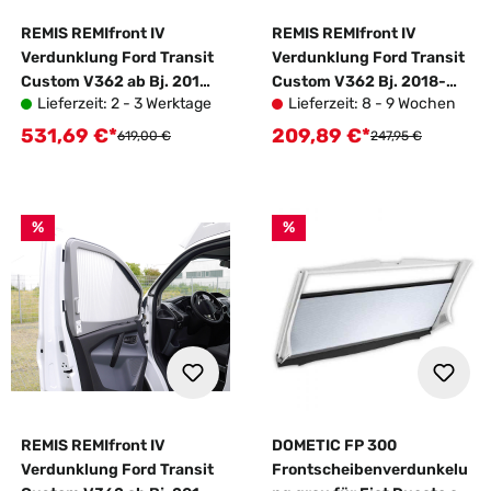
REMIS REMIfront IV
REMIS REMIfront IV
Verdunklung Ford Transit
Verdunklung Ford Transit
Custom V362 ab Bj. 2018
Custom V362 Bj. 2018-
Lieferzeit: 2 - 3 Werktage
Lieferzeit: 8 - 9 Wochen
Front mit Sichtpaket 2
2024 Seite rechts
531,69 €*
209,89 €*
Verkaufspreis:
Verkaufspreis:
Regulärer Preis:
Regulärer Preis:
619,00 €
247,95 €
%
%
REMIS REMIfront IV
DOMETIC FP 300
Verdunklung Ford Transit
Frontscheibenverdunkelu