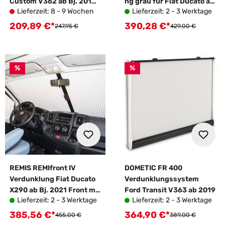
Custom V362 ab Bj. 2018
ng grau für Fiat Ducato ab
Lieferzeit: 8 - 9 Wochen
Lieferzeit: 2 - 3 Werktage
Seite links
Modelljahr 06/2006 ohne
Rückspiegel
209,89 €*
390,28 €*
Verkaufspreis:
Verkaufspreis:
Regulärer Preis:
Regulärer Preis:
247,95 €
429,00 €
%
%
REMIS REMIfront IV
DOMETIC FR 400
Verdunklung Fiat Ducato
Verdunklungssystem
X290 ab Bj. 2021 Front mit
Ford Transit V363 ab 2019
Lieferzeit: 2 - 3 Werktage
Lieferzeit: 2 - 3 Werktage
Sensorpaket groß
385,56 €*
364,90 €*
Verkaufspreis:
Verkaufspreis:
Regulärer Preis:
Regulärer Preis:
455,00 €
389,00 €