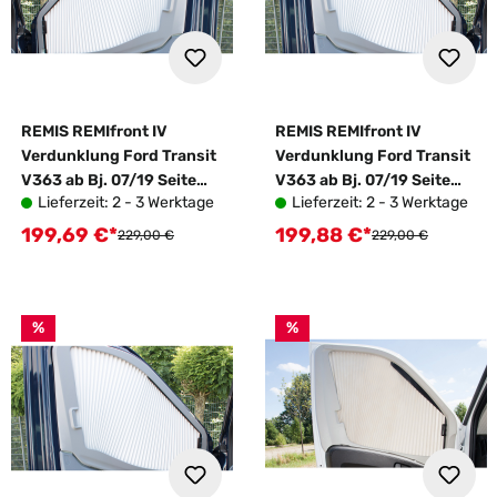
REMIS REMIfront IV
REMIS REMIfront IV
Verdunklung Ford Transit
Verdunklung Ford Transit
V363 ab Bj. 07/19 Seite
V363 ab Bj. 07/19 Seite
Lieferzeit: 2 - 3 Werktage
Lieferzeit: 2 - 3 Werktage
rechts
links
199,69 €*
199,88 €*
Verkaufspreis:
Verkaufspreis:
Regulärer Preis:
Regulärer Preis:
229,00 €
229,00 €
%
%