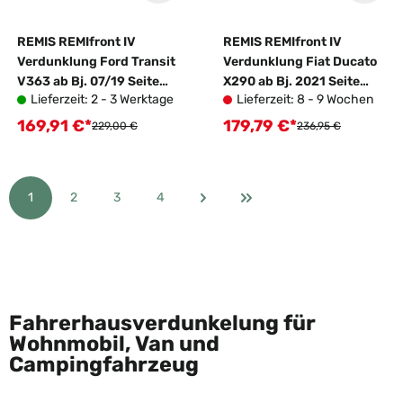
REMIS REMIfront IV
REMIS REMIfront IV
Verdunklung Ford Transit
Verdunklung Fiat Ducato
V363 ab Bj. 07/19 Seite
X290 ab Bj. 2021 Seite
Lieferzeit: 2 - 3 Werktage
Lieferzeit: 8 - 9 Wochen
links - geprüfte B-Ware
links - geprüfte B-Ware
169,91 €*
179,79 €*
Verkaufspreis:
Verkaufspreis:
Regulärer Preis:
Regulärer Preis:
229,00 €
236,95 €
1
2
3
4
Seite
Seite
Seite
Seite
Fahrerhausverdunkelung für
Wohnmobil, Van und
Campingfahrzeug