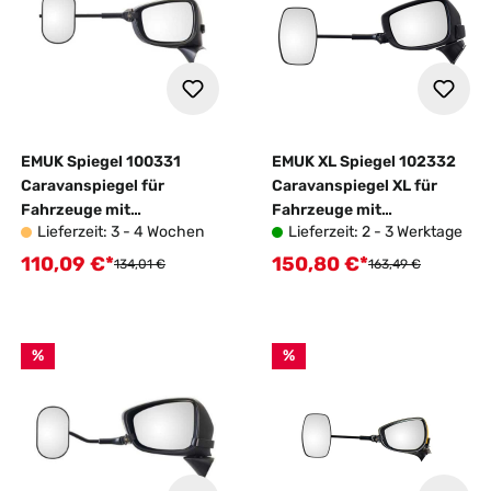
EMUK Spiegel 100331
EMUK XL Spiegel 102332
Caravanspiegel für
Caravanspiegel XL für
Fahrzeuge mit
Fahrzeuge mit
Lieferzeit: 3 - 4 Wochen
Lieferzeit: 2 - 3 Werktage
Wohnwagen
Wohnwagen
110,09 €*
150,80 €*
Verkaufspreis:
Verkaufspreis:
Regulärer Preis:
Regulärer Preis:
134,01 €
163,49 €
%
%