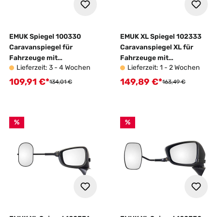
EMUK Spiegel 100330
EMUK XL Spiegel 102333
Caravanspiegel für
Caravanspiegel XL für
Fahrzeuge mit
Fahrzeuge mit
Lieferzeit: 3 - 4 Wochen
Lieferzeit: 1 - 2 Wochen
Wohnwagen
Wohnwagen
109,91 €*
149,89 €*
Verkaufspreis:
Verkaufspreis:
Regulärer Preis:
Regulärer Preis:
134,01 €
163,49 €
%
%