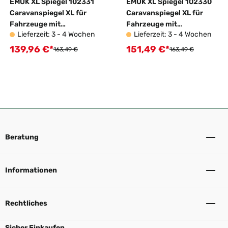
EMUK XL Spiegel 102331
EMUK XL Spiegel 102330
Caravanspiegel XL für
Caravanspiegel XL für
Fahrzeuge mit
Fahrzeuge mit
Lieferzeit: 3 - 4 Wochen
Lieferzeit: 3 - 4 Wochen
Wohnwagen
Wohnwagen
139,96 €*
151,49 €*
Verkaufspreis:
Verkaufspreis:
Regulärer Preis:
Regulärer Preis:
163,49 €
163,49 €
Beratung
Informationen
Rechtliches
Sicher Einkaufen