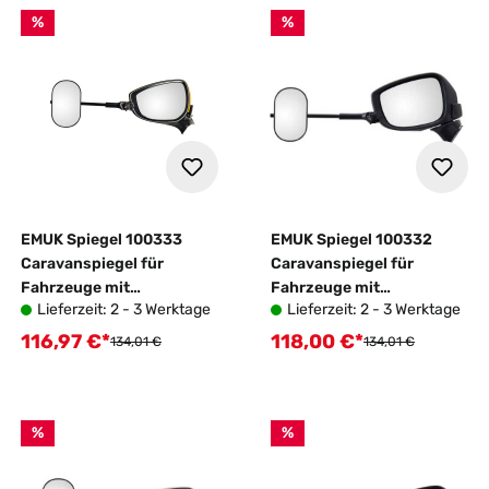
%
%
EMUK Spiegel 100333
EMUK Spiegel 100332
Caravanspiegel für
Caravanspiegel für
Fahrzeuge mit
Fahrzeuge mit
Lieferzeit: 2 - 3 Werktage
Lieferzeit: 2 - 3 Werktage
Wohnwagen
Wohnwagen
116,97 €*
118,00 €*
Verkaufspreis:
Verkaufspreis:
Regulärer Preis:
Regulärer Preis:
134,01 €
134,01 €
%
%