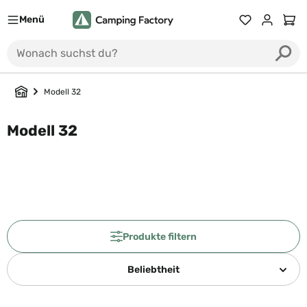
Menü
Du hast 0 Prod
Ware
Modell 32
Modell 32
Produkte filtern
Beliebtheit