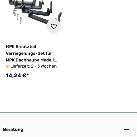
MPK Ersatzteil
Verriegelungs-Set für
MPK Dachhaube Modell
Lieferzeit: 2 - 3 Wochen
32/42/46/ VisionStar M
4er-Set
Regulärer Preis:
14,24 €*
Beratung