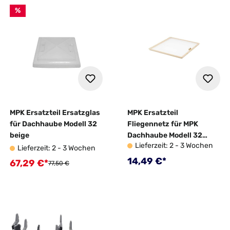
%
MPK Ersatzteil Ersatzglas
MPK Ersatzteil
für Dachhaube Modell 32
Fliegennetz für MPK
beige
Dachhaube Modell 32
Lieferzeit: 2 - 3 Wochen
beige
Lieferzeit: 2 - 3 Wochen
Regulärer Preis:
14,49 €*
67,29 €*
Verkaufspreis:
Regulärer Preis:
77,50 €