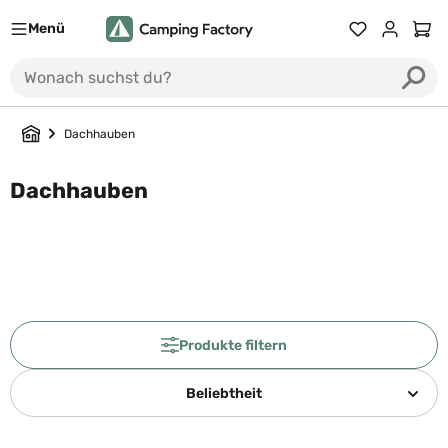
Menü
Du hast 0 Prod
Ware
Dachhauben
Dachhauben
Produkte filtern
Beliebtheit