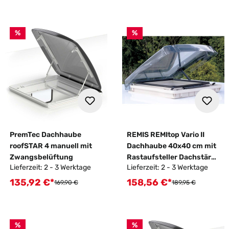
%
%
PremTec Dachhaube
REMIS REMItop Vario II
roofSTAR 4 manuell mit
Dachhaube 40x40 cm mit
Zwangsbelüftung
Rastaufsteller Dachstärke
Lieferzeit: 2 - 3 Werktage
Lieferzeit: 2 - 3 Werktage
24-35 mm
135,92 €*
158,56 €*
Verkaufspreis:
Verkaufspreis:
Regulärer Preis:
Regulärer Preis:
169,90 €
189,95 €
%
%