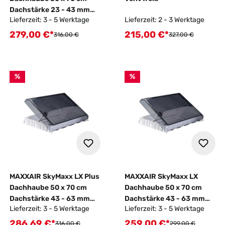
Dachstärke 23 - 43 mm
Lieferzeit: 3 - 5 Werktage
Lieferzeit: 2 - 3 Werktage
mit LED
279,00 €*
215,00 €*
Verkaufspreis:
Verkaufspreis:
Regulärer Preis:
Regulärer Preis:
316,00 €
327,00 €
%
%
MAXXAIR SkyMaxx LX Plus
MAXXAIR SkyMaxx LX
Dachhaube 50 x 70 cm
Dachhaube 50 x 70 cm
Dachstärke 43 - 63 mm
Dachstärke 43 - 63 mm
Lieferzeit: 3 - 5 Werktage
Lieferzeit: 3 - 5 Werktage
mit LED
ohne LED
286,69 €*
259,00 €*
Verkaufspreis:
Verkaufspreis:
Regulärer Preis:
Regulärer Preis:
316,00 €
299,00 €