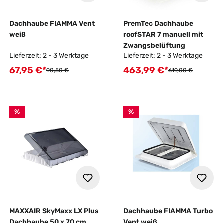
Dachhaube FIAMMA Vent
PremTec Dachhaube
weiß
roofSTAR 7 manuell mit
Zwangsbelüftung
Lieferzeit: 2 - 3 Werktage
Lieferzeit: 2 - 3 Werktage
67,95 €*
463,99 €*
Verkaufspreis:
Verkaufspreis:
Regulärer Preis:
Regulärer Preis:
90,50 €
619,00 €
%
%
MAXXAIR SkyMaxx LX Plus
Dachhaube FIAMMA Turbo
Dachhaube 50 x 70 cm
Vent weiß