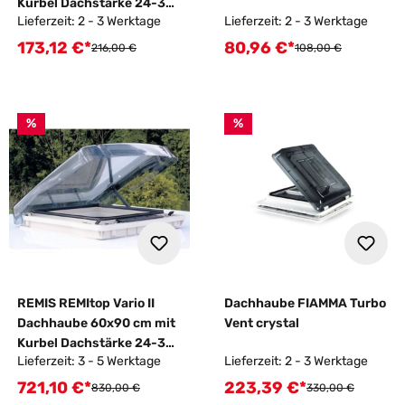
Kurbel Dachstärke 24-35
Lieferzeit: 2 - 3 Werktage
Lieferzeit: 2 - 3 Werktage
mm
173,12 €*
80,96 €*
Verkaufspreis:
Verkaufspreis:
Regulärer Preis:
Regulärer Preis:
216,00 €
108,00 €
%
%
REMIS REMItop Vario II
Dachhaube FIAMMA Turbo
Dachhaube 60x90 cm mit
Vent crystal
Kurbel Dachstärke 24-35
Lieferzeit: 3 - 5 Werktage
Lieferzeit: 2 - 3 Werktage
mm
721,10 €*
223,39 €*
Verkaufspreis:
Verkaufspreis:
Regulärer Preis:
Regulärer Preis:
830,00 €
330,00 €