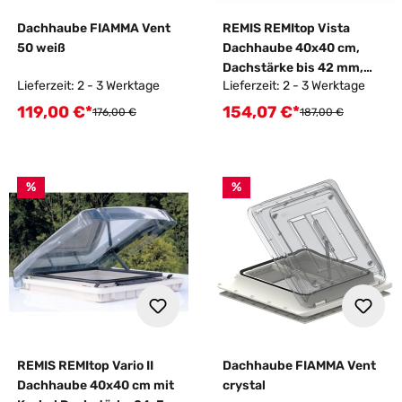
Dachhaube FIAMMA Vent
REMIS REMItop Vista
50 weiß
Dachhaube 40x40 cm,
Dachstärke bis 42 mm,
Lieferzeit: 2 - 3 Werktage
Lieferzeit: 2 - 3 Werktage
Rauchglas
119,00 €*
154,07 €*
Verkaufspreis:
Verkaufspreis:
Regulärer Preis:
Regulärer Preis:
176,00 €
187,00 €
%
%
REMIS REMItop Vario II
Dachhaube FIAMMA Vent
Dachhaube 40x40 cm mit
crystal