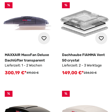
%
%
MAXXAIR MaxxFan Deluxe
Dachhaube FIAMMA Vent
Dachlüfter transparent
50 crystal
Lieferzeit: 1 - 2 Wochen
Lieferzeit: 2 - 3 Werktage
300,19 €*
149,00 €*
Verkaufspreis:
Verkaufspreis:
Regulärer Preis:
Regulärer Preis:
419,00 €
234,00 €
%
%