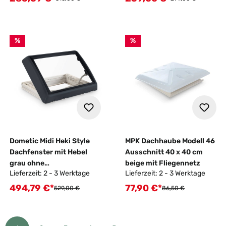
%
%
Dometic Midi Heki Style
MPK Dachhaube Modell 46
Dachfenster mit Hebel
Ausschnitt 40 x 40 cm
grau ohne
beige mit Fliegennetz
Lieferzeit: 2 - 3 Werktage
Lieferzeit: 2 - 3 Werktage
Zwangsbelüftung 700 x
500 mm
494,79 €*
77,90 €*
Verkaufspreis:
Verkaufspreis:
Regulärer Preis:
Regulärer Preis:
529,00 €
86,50 €