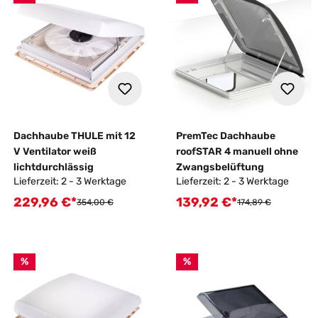
Dachhaube THULE mit 12
PremTec Dachhaube
V Ventilator weiß
roofSTAR 4 manuell ohne
lichtdurchlässig
Zwangsbelüftung
Lieferzeit: 2 - 3 Werktage
Lieferzeit: 2 - 3 Werktage
229,96 €*
139,92 €*
Verkaufspreis:
Verkaufspreis:
Regulärer Preis:
Regulärer Preis:
354,00 €
174,89 €
%
%