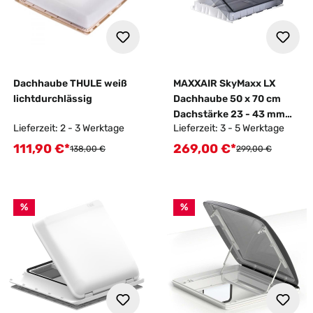
Dachhaube THULE weiß
MAXXAIR SkyMaxx LX
lichtdurchlässig
Dachhaube 50 x 70 cm
Dachstärke 23 - 43 mm
Lieferzeit: 2 - 3 Werktage
Lieferzeit: 3 - 5 Werktage
ohne LED
111,90 €*
269,00 €*
Verkaufspreis:
Verkaufspreis:
Regulärer Preis:
Regulärer Preis:
138,00 €
299,00 €
%
%