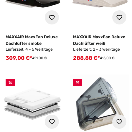
MAXXAIR MaxxFan Deluxe
MAXXAIR MaxxFan Deluxe
Dachlüfter smoke
Dachlüfter weiß
Lieferzeit: 4 - 5 Werktage
Lieferzeit: 2 - 3 Werktage
309,00 €*
288,88 €*
Verkaufspreis:
Verkaufspreis:
Regulärer Preis:
Regulärer Preis:
421,00 €
415,00 €
%
%