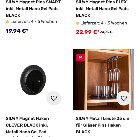
SILWY Magnet Pins SMART
SILWY Magnet Pins FLEX
inkl. Metall Nano Gel Pads
inkl. Metall Nano Gel Pads
BLACK
BLACK
Lieferzeit: 4 - 5 Wochen
Lieferzeit: 4 - 5 Wochen
Regulärer Preis:
19,94 €*
22,99 €*
Verkaufspreis:
Regulärer Preis:
24,95 €
%
SILWY Magnet Haken
SILWY Metall Leiste 25 cm
CLEVER BLACK inkl.
für Gläser Pins Haken
Metall Nano Gel Pad
BLACK