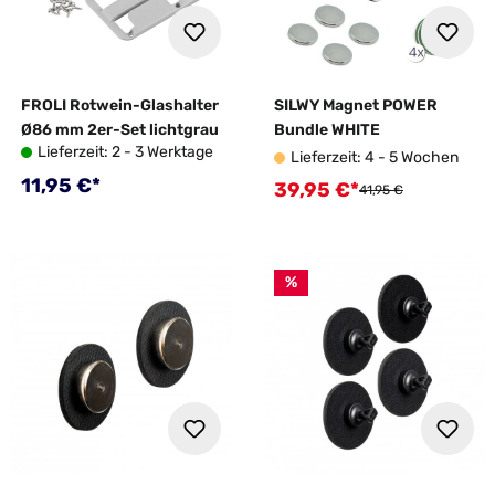
FROLI Rotwein-Glashalter
SILWY Magnet POWER
Ø86 mm 2er-Set lichtgrau
Bundle WHITE
Lieferzeit: 2 - 3 Werktage
Lieferzeit: 4 - 5 Wochen
Regulärer Preis:
11,95 €*
39,95 €*
Verkaufspreis:
Regulärer Preis:
41,95 €
%