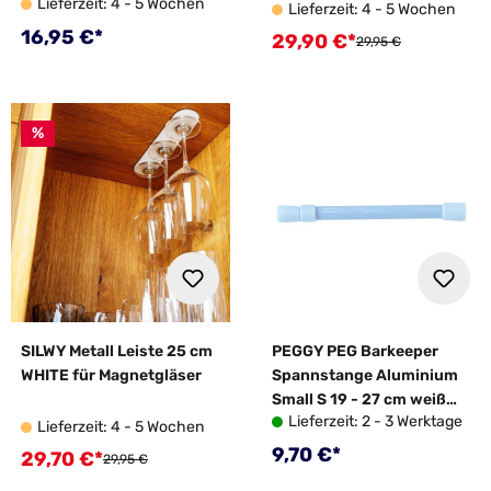
Lieferzeit: 4 - 5 Wochen
BLACK
Lieferzeit: 4 - 5 Wochen
Regulärer Preis:
16,95 €*
29,90 €*
Verkaufspreis:
Regulärer Preis:
29,95 €
%
SILWY Metall Leiste 25 cm
PEGGY PEG Barkeeper
WHITE für Magnetgläser
Spannstange Aluminium
Small S 19 - 27 cm weiß
Lieferzeit: 2 - 3 Werktage
2er Set
Lieferzeit: 4 - 5 Wochen
Regulärer Preis:
9,70 €*
29,70 €*
Verkaufspreis:
Regulärer Preis:
29,95 €