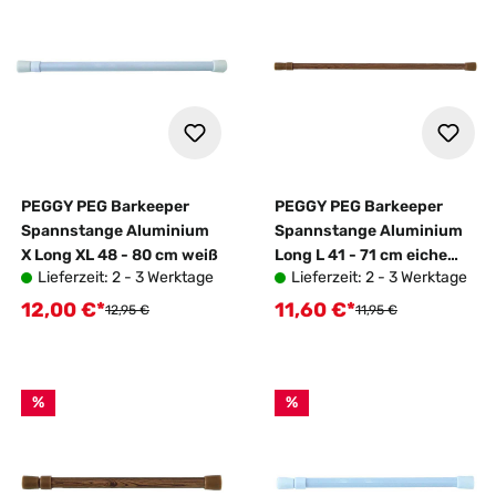
PEGGY PEG Barkeeper
PEGGY PEG Barkeeper
Spannstange Aluminium
Spannstange Aluminium
X Long XL 48 - 80 cm weiß
Long L 41 - 71 cm eiche
Lieferzeit: 2 - 3 Werktage
Lieferzeit: 2 - 3 Werktage
2er Set
12,00 €*
11,60 €*
Verkaufspreis:
Verkaufspreis:
Regulärer Preis:
Regulärer Preis:
12,95 €
11,95 €
%
%