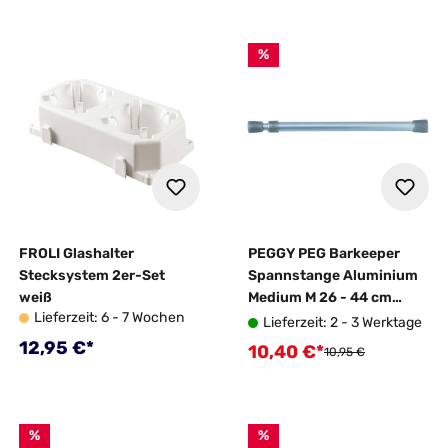
%
FROLI Glashalter
PEGGY PEG Barkeeper
Stecksystem 2er-Set
Spannstange Aluminium
weiß
Medium M 26 - 44 cm
Lieferzeit: 6 - 7 Wochen
silber 2er Set
Lieferzeit: 2 - 3 Werktage
Regulärer Preis:
12,95 €*
10,40 €*
Verkaufspreis:
Regulärer Preis:
10,95 €
%
%