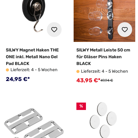
SILWY Magnet Haken THE
SILWY Metall Leiste 50 cm
ONE inkl. Metall Nano Gel
für Gläser Pins Haken
Pad BLACK
BLACK
Lieferzeit: 4 - 5 Wochen
Lieferzeit: 4 - 5 Wochen
Regulärer Preis:
24,95 €*
43,95 €*
Verkaufspreis:
Regulärer Preis:
49,94 €
%