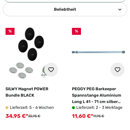
Beliebtheit
%
%
SILWY Magnet POWER
PEGGY PEG Barkeeper
Bundle BLACK
Spannstange Aluminium
Long L 41 - 71 cm silber
Lieferzeit: 5 - 6 Wochen
Lieferzeit: 2 - 3 Werktage
2er Set
34,95 €*
11,60 €*
Verkaufspreis:
Verkaufspreis:
Regulärer Preis:
Regulärer Preis:
35,95 €
11,95 €