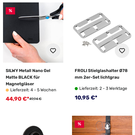
%
SILWY Metall Nano Gel
FROLI Stielglashalter Ø78
Matte BLACK für
mm 2er-Set lichtgrau
Magnetgläser
Lieferzeit: 2 - 3 Werktage
Lieferzeit: 4 - 5 Wochen
Regulärer Preis:
10,95 €*
44,90 €*
Verkaufspreis:
Regulärer Preis:
49,94 €
%