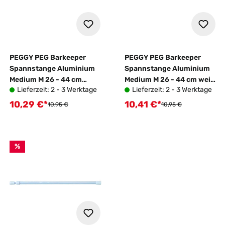
PEGGY PEG Barkeeper
PEGGY PEG Barkeeper
Spannstange Aluminium
Spannstange Aluminium
Medium M 26 - 44 cm
Medium M 26 - 44 cm weiß
Lieferzeit: 2 - 3 Werktage
Lieferzeit: 2 - 3 Werktage
eiche 2er Set
2er Set
10,29 €*
10,41 €*
Verkaufspreis:
Verkaufspreis:
Regulärer Preis:
Regulärer Preis:
10,95 €
10,95 €
%