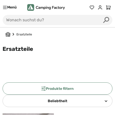
Menü
Du hast 0 Prod
Ware
Ersatzteile
Ersatzteile
Produkte filtern
Beliebtheit