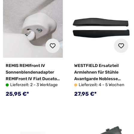
REMIS REMIfront IV
WESTFIELD Ersatzteil
Sonnenblendenadapter
Armlehnen für Stühle
REMIFront IV Fiat Ducato
Avantgarde Noblesse
Lieferzeit: 2 - 3 Werktage
Lieferzeit: 4 - 5 Wochen
X250/X290 ab Bj. 07/06
schwarz 2er-Set
Regulärer Preis:
Regulärer Preis:
25,95 €*
27,95 €*