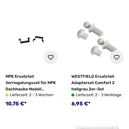
MPK Ersatzteil
WESTFIELD Ersatzteil
Verriegelungsset für MPK
Adapterset Comfort 2
Dachhaube Modell
hellgrau 2er-Set
Lieferzeit: 2 - 3 Wochen
Lieferzeit: 2 - 3 Werktage
29/Vision Vent S Eco 2er-
Set
Regulärer Preis:
Regulärer Preis:
10,75 €*
6,95 €*