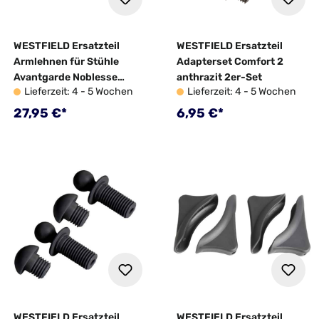
WESTFIELD Ersatzteil
WESTFIELD Ersatzteil
Armlehnen für Stühle
Adapterset Comfort 2
Avantgarde Noblesse
anthrazit 2er-Set
Lieferzeit: 4 - 5 Wochen
Lieferzeit: 4 - 5 Wochen
anthrazit 2er-Set
Regulärer Preis:
Regulärer Preis:
27,95 €*
6,95 €*
WESTFIELD Ersatzteil
WESTFIELD Ersatzteil