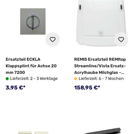
Ersatzteil ECKLA
REMIS Ersatzteil REMItop
Klappsplint für Achse 20
Streamline/Vista Ersatz-
mm 7200
Acrylhaube Milchglas -
Lieferzeit: 2 - 3 Werktage
Lieferzeit: 6 - 7 Wochen
10062775
Regulärer Preis:
Regulärer Preis:
3,95 €*
158,95 €*