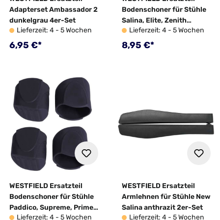
Adapterset Ambassador 2
Bodenschoner für Stühle
dunkelgrau 4er-Set
Salina, Elite, Zenith
Lieferzeit: 4 - 5 Wochen
Lieferzeit: 4 - 5 Wochen
anthrazit 4er-Set
Regulärer Preis:
Regulärer Preis:
6,95 €*
8,95 €*
WESTFIELD Ersatzteil
WESTFIELD Ersatzteil
Bodenschoner für Stühle
Armlehnen für Stühle New
Paddico, Supreme, Prime,
Salina anthrazit 2er-Set
Lieferzeit: 4 - 5 Wochen
Lieferzeit: 4 - 5 Wochen
Pioneer blau 4er-Set