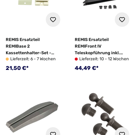
REMIS Ersatzteil
REMIS Ersatzteil
REMIBase 2
REMIFront IV
Kassettenhalter-Set -
Teleskopführung inkl.
Lieferzeit: 6 - 7 Wochen
Lieferzeit: 10 - 12 Wochen
10069568
Gelenk Fiat Ducato/Ford
Transit - 10043790
Regulärer Preis:
Regulärer Preis:
21,50 €*
44,49 €*