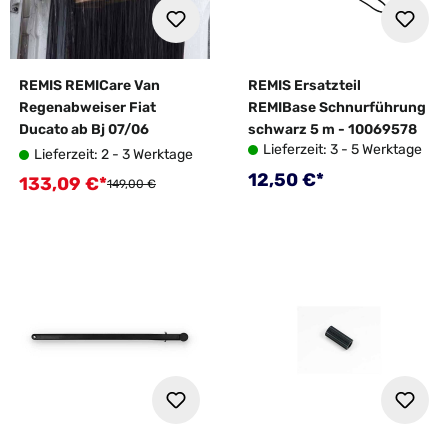
REMIS REMICare Van
REMIS Ersatzteil
Regenabweiser Fiat
REMIBase Schnurführung
Ducato ab Bj 07/06
schwarz 5 m - 10069578
Lieferzeit: 3 - 5 Werktage
Lieferzeit: 2 - 3 Werktage
Regulärer Preis:
12,50 €*
133,09 €*
Verkaufspreis:
Regulärer Preis:
149,00 €