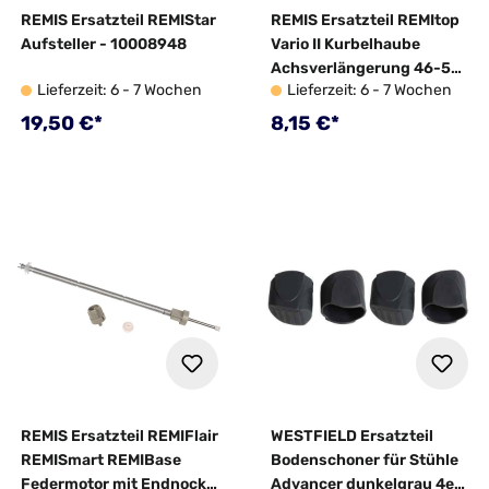
REMIS Ersatzteil REMIStar
REMIS Ersatzteil REMItop
Aufsteller - 10008948
Vario II Kurbelhaube
Achsverlängerung 46-55
Lieferzeit: 6 - 7 Wochen
Lieferzeit: 6 - 7 Wochen
mm - 10027089
Regulärer Preis:
Regulärer Preis:
19,50 €*
8,15 €*
REMIS Ersatzteil REMIFlair
WESTFIELD Ersatzteil
REMISmart REMIBase
Bodenschoner für Stühle
Federmotor mit Endnocke
Advancer dunkelgrau 4er-