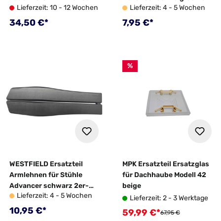
Lieferzeit: 10 - 12 Wochen
Lieferzeit: 4 - 5 Wochen
und Spanner Ø 20 mm -
Set
10004409
Regulärer Preis:
Regulärer Preis:
34,50 €*
7,95 €*
%
WESTFIELD Ersatzteil
MPK Ersatzteil Ersatzglas
Armlehnen für Stühle
für Dachhaube Modell 42
Advancer schwarz 2er-
beige
Lieferzeit: 4 - 5 Wochen
Set
Lieferzeit: 2 - 3 Werktage
Regulärer Preis:
10,95 €*
59,99 €*
Verkaufspreis:
Regulärer Preis:
67,95 €