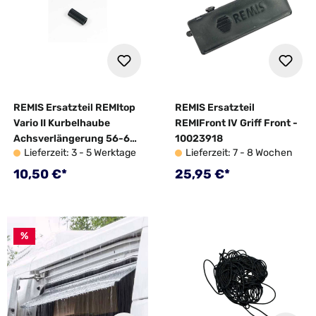
REMIS Ersatzteil REMItop
REMIS Ersatzteil
Vario II Kurbelhaube
REMIFront IV Griff Front -
Achsverlängerung 56-65
10023918
Lieferzeit: 3 - 5 Werktage
Lieferzeit: 7 - 8 Wochen
mm - 10027090
Regulärer Preis:
Regulärer Preis:
10,50 €*
25,95 €*
%