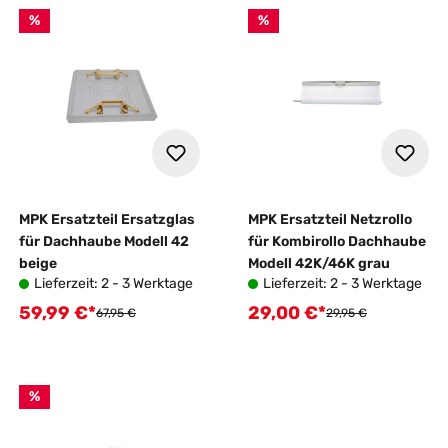
%
%
MPK Ersatzteil Ersatzglas
MPK Ersatzteil Netzrollo
für Dachhaube Modell 42
für Kombirollo Dachhaube
beige
Modell 42K/46K grau
Lieferzeit: 2 - 3 Werktage
Lieferzeit: 2 - 3 Werktage
59,99 €*
29,00 €*
Verkaufspreis:
Verkaufspreis:
Regulärer Preis:
Regulärer Preis:
67,95 €
29,95 €
%