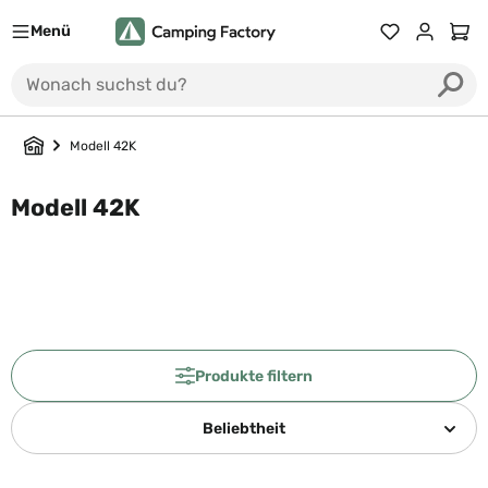
Menü
Du hast 0 Prod
Ware
Modell 42K
Modell 42K
Produkte filtern
Beliebtheit