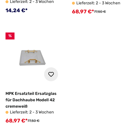
Lieferzeit: 2 - 3 Wochen
32/42/46/ VisionStar M
Lieferzeit: 2 - 3 Wochen
4er-Set
Regulärer Preis:
14,24 €*
68,97 €*
Verkaufspreis:
Regulärer Preis:
77,50 €
%
MPK Ersatzteil Ersatzglas
für Dachhaube Modell 42
cremeweiß
Lieferzeit: 2 - 3 Wochen
68,97 €*
Verkaufspreis:
Regulärer Preis:
77,50 €