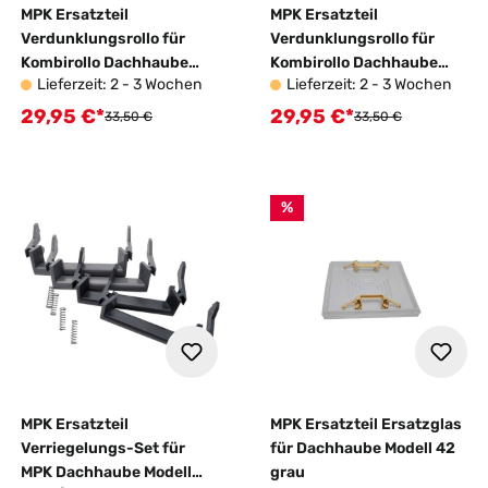
MPK Ersatzteil
MPK Ersatzteil
Verdunklungsrollo für
Verdunklungsrollo für
Kombirollo Dachhaube
Kombirollo Dachhaube
Lieferzeit: 2 - 3 Wochen
Lieferzeit: 2 - 3 Wochen
Modell 42K/46K grau
Modell
42K/46K/VisionStar M
29,95 €*
29,95 €*
Verkaufspreis:
Verkaufspreis:
Regulärer Preis:
Regulärer Preis:
33,50 €
33,50 €
cremeweiß
%
MPK Ersatzteil
MPK Ersatzteil Ersatzglas
Verriegelungs-Set für
für Dachhaube Modell 42
MPK Dachhaube Modell
grau