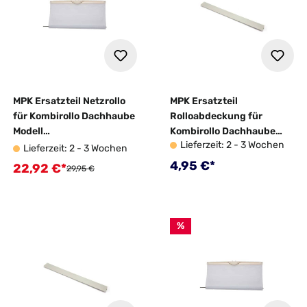
MPK Ersatzteil Netzrollo
MPK Ersatzteil
für Kombirollo Dachhaube
Rolloabdeckung für
Modell
Kombirollo Dachhaube
Lieferzeit: 2 - 3 Wochen
42K/46K/VisionStar M
Modell 42K/46K grau
Lieferzeit: 2 - 3 Wochen
cremeweiß - geprüfte B-
Regulärer Preis:
4,95 €*
22,92 €*
Verkaufspreis:
Regulärer Preis:
29,95 €
Ware
%