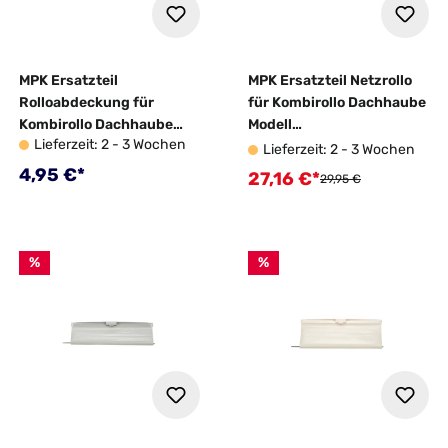
MPK Ersatzteil
MPK Ersatzteil Netzrollo
Rolloabdeckung für
für Kombirollo Dachhaube
Kombirollo Dachhaube
Modell
Lieferzeit: 2 - 3 Wochen
Modell
42K/46K/VisionStar M
Lieferzeit: 2 - 3 Wochen
42K/46K/VisionStar M
cremeweiß
Regulärer Preis:
4,95 €*
27,16 €*
Verkaufspreis:
Regulärer Preis:
29,95 €
cremeweiß
%
%