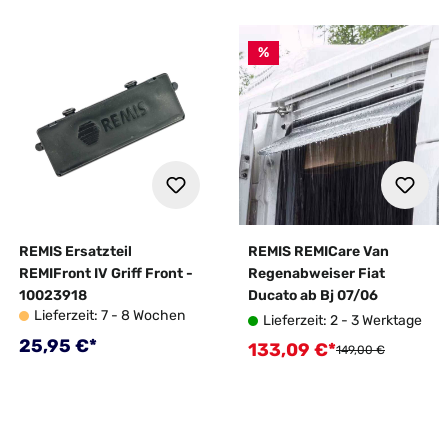
%
REMIS Ersatzteil
REMIS REMICare Van
REMIFront IV Griff Front -
Regenabweiser Fiat
10023918
Ducato ab Bj 07/06
Lieferzeit: 7 - 8 Wochen
Lieferzeit: 2 - 3 Werktage
Regulärer Preis:
25,95 €*
133,09 €*
Verkaufspreis:
Regulärer Preis:
149,00 €