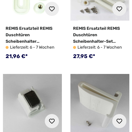
REMIS Ersatzteil REMIS
REMIS Ersatzteil REMIS
Duschtüren
Duschtüren
Scheibenhalter
Scheibenhalter-Set
Lieferzeit: 6 - 7 Wochen
Lieferzeit: 6 - 7 Wochen
verstellbar - 10034371
gebogen - 10024717
Regulärer Preis:
Regulärer Preis:
21,96 €*
27,95 €*