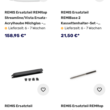
REMIS Ersatzteil REMItop
REMIS Ersatzteil
Streamline/Vista Ersatz-
REMIBase 2
Acrylhaube Milchglas -
Kassettenhalter-Set -
Lieferzeit: 6 - 7 Wochen
Lieferzeit: 6 - 7 Wochen
10062775
10069568
Regulärer Preis:
Regulärer Preis:
158,95 €*
21,50 €*
REMIS Ersatzteil
REMIS Ersatzteil REMItop