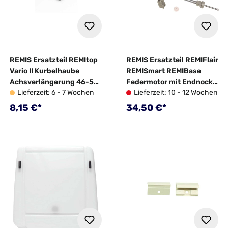
REMIS Ersatzteil REMItop
REMIS Ersatzteil REMIFlair
Vario II Kurbelhaube
REMISmart REMIBase
Achsverlängerung 46-55
Federmotor mit Endnocke
Lieferzeit: 6 - 7 Wochen
Lieferzeit: 10 - 12 Wochen
mm - 10027089
und Spanner Ø 20 mm -
10004409
Regulärer Preis:
Regulärer Preis:
8,15 €*
34,50 €*