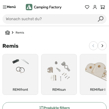
Menü
Du hast 0 Prod
Ware
Remis
Remis
Vorherige
Näc
REMIfront
REMIsun
REMIflair I
Produkte filtern