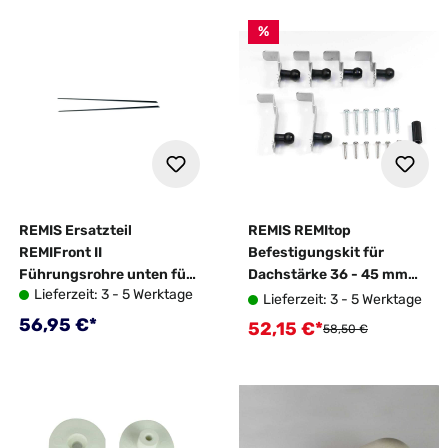
%
REMIS Ersatzteil
REMIS REMItop
REMIFront II
Befestigungskit für
Führungsrohre unten für
Dachstärke 36 - 45 mm
Lieferzeit: 3 - 5 Werktage
Fiat Ducato - 10017708
für REMItop Vario II 40x40
Lieferzeit: 3 - 5 Werktage
cm
Regulärer Preis:
56,95 €*
52,15 €*
Verkaufspreis:
Regulärer Preis:
58,50 €