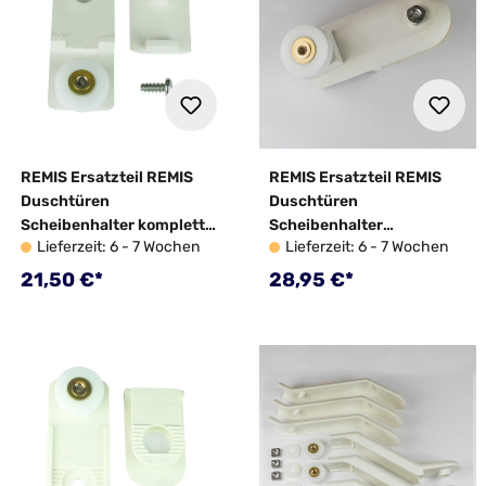
REMIS Ersatzteil REMIS
REMIS Ersatzteil REMIS
Duschtüren
Duschtüren
Scheibenhalter komplett -
Scheibenhalter
Lieferzeit: 6 - 7 Wochen
Lieferzeit: 6 - 7 Wochen
10014783
Vierkantprofil 6 mm -
10054412
Regulärer Preis:
Regulärer Preis:
21,50 €*
28,95 €*