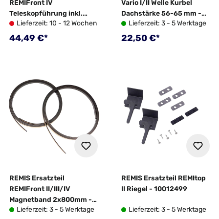
REMIFront IV
Vario I/II Welle Kurbel
Teleskopführung inkl.
Dachstärke 56-65 mm -
Lieferzeit: 10 - 12 Wochen
Lieferzeit: 3 - 5 Werktage
Gelenk Fiat Ducato/Ford
10030155
Transit - 10043790
Regulärer Preis:
Regulärer Preis:
44,49 €*
22,50 €*
REMIS Ersatzteil
REMIS Ersatzteil REMItop
REMIFront II/III/IV
II Riegel - 10012499
Magnetband 2x800mm -
Lieferzeit: 3 - 5 Werktage
Lieferzeit: 3 - 5 Werktage
10013845