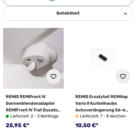
Beliebtheit
REMIS REMIfront IV
REMIS Ersatzteil REMItop
Sonnenblendenadapter
Vario II Kurbelhaube
REMIFront IV Fiat Ducato
Achsverlängerung 56-65
Lieferzeit: 2 - 3 Werktage
Lieferzeit: 7 - 8 Wochen
X250/X290 ab Bj. 07/06
mm - 10027090
Regulärer Preis:
Regulärer Preis:
25,95 €*
10,50 €*