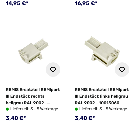
Regulärer Preis:
Regulärer Preis:
14,95 €*
16,95 €*
REMIS Ersatzteil REMIpart
REMIS Ersatzteil REMIpart
III Endstück rechts
III Endstück links hellgrau
hellgrau RAL 9002 -
RAL 9002 - 10013060
Lieferzeit: 3 - 5 Werktage
Lieferzeit: 3 - 5 Werktage
10013062
Regulärer Preis:
Regulärer Preis:
3,40 €*
3,40 €*