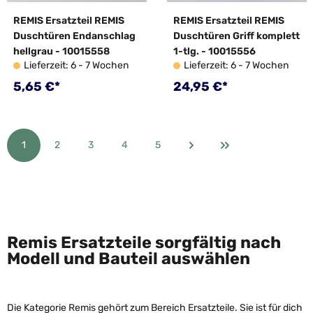
REMIS Ersatzteil REMIS
REMIS Ersatzteil REMIS
Duschtüren Endanschlag
Duschtüren Griff komplett
hellgrau - 10015558
1-tlg. - 10015556
Lieferzeit: 6 - 7 Wochen
Lieferzeit: 6 - 7 Wochen
Regulärer Preis:
Regulärer Preis:
5,65 €*
24,95 €*
1
2
3
4
5
Seite
Seite
Seite
Seite
Seite
Remis Ersatzteile sorgfältig nach
Modell und Bauteil auswählen
Die Kategorie Remis gehört zum Bereich Ersatzteile. Sie ist für dich