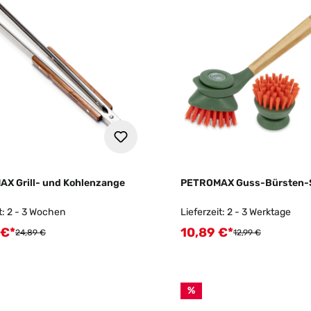
X Grill- und Kohlenzange
PETROMAX Guss-Bürsten-
t: 2 - 3 Wochen
Lieferzeit: 2 - 3 Werktage
 €*
10,89 €*
fspreis:
Verkaufspreis:
Regulärer Preis:
Regulärer Preis:
24,89 €
12,99 €
%