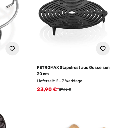
PETROMAX Stapelrost aus Gusseisen
30 cm
Lieferzeit: 2 - 3 Werktage
23,90 €*
Verkaufspreis:
Regulärer Preis:
29,90 €