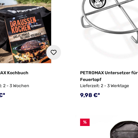
AX Kochbuch
PETROMAX Untersetzer für
Feuertopf
t: 2 - 3 Wochen
Lieferzeit: 2 - 3 Werktage
rer Preis:
Regulärer Preis:
€*
9,98 €*
%