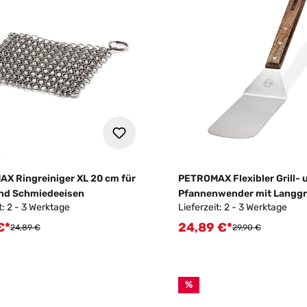
X Ringreiniger XL 20 cm für
PETROMAX Flexibler Grill- 
nd Schmiedeeisen
Pfannenwender mit Langgri
t: 2 - 3 Werktage
Lieferzeit: 2 - 3 Werktage
€*
24,89 €*
fspreis:
Verkaufspreis:
Regulärer Preis:
Regulärer Preis:
24,89 €
29,90 €
%