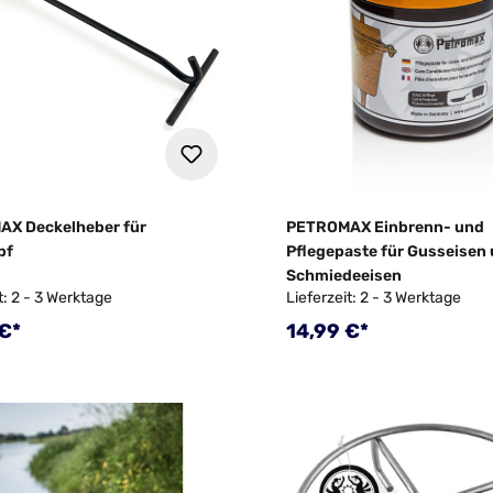
X Deckelheber für
PETROMAX Einbrenn- und
pf
Pflegepaste für Gusseisen
Schmiedeeisen
t: 2 - 3 Werktage
Lieferzeit: 2 - 3 Werktage
rer Preis:
Regulärer Preis:
€*
14,99 €*