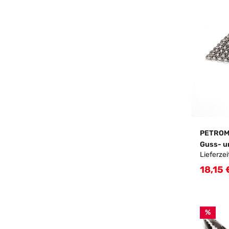
PETROMA
Guss- u
Lieferzei
18,15 
Verkau
%