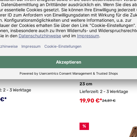
X Profi Deckelheber
PETROMAX Stapelrost aus 
23 cm
t: 2 - 3 Werktage
Lieferzeit: 2 - 3 Werktage
rer Preis:
 €*
19,90 €*
Verkaufspreis:
Regulärer Preis:
24,89 €
%