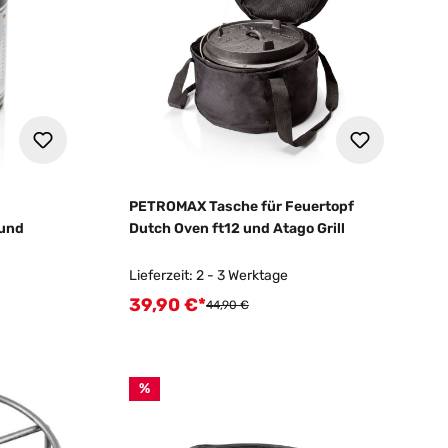
PETROMAX Tasche für Feuertopf
 und
Dutch Oven ft12 und Atago Grill
Lieferzeit: 2 - 3 Werktage
39,90 €*
Verkaufspreis:
Regulärer Preis:
44,90 €
%