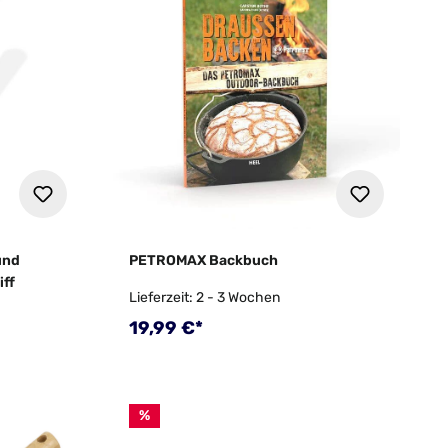
und
PETROMAX Backbuch
ff
Lieferzeit: 2 - 3 Wochen
Regulärer Preis:
19,99 €*
%