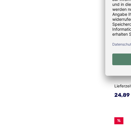
PETROMA
Lieferzei
Regulä
24,89
%