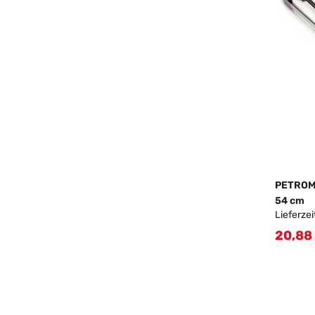
PETROMA
54 cm
Lieferzei
20,88
Verkau