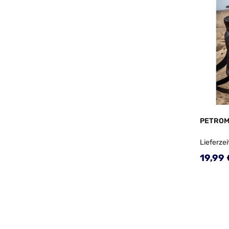
PETROM
Lieferzei
Regulä
19,99 