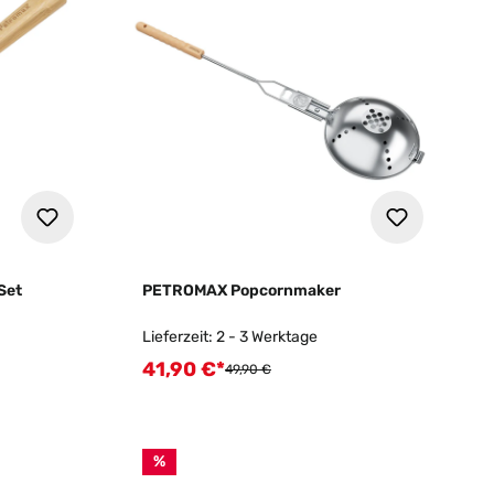
Set
PETROMAX Popcornmaker
Lieferzeit: 2 - 3 Werktage
41,90 €*
Verkaufspreis:
Regulärer Preis:
49,90 €
%