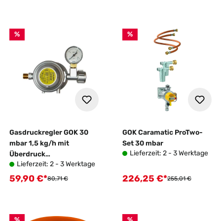
%
%
Gasdruckregler GOK 30
GOK Caramatic ProTwo-
mbar 1,5 kg/h mit
Set 30 mbar
Lieferzeit: 2 - 3 Werktage
Überdruck
Lieferzeit: 2 - 3 Werktage
Sicherheitseinrichtung
59,90 €*
226,25 €*
Verkaufspreis:
Verkaufspreis:
Regulärer Preis:
Regulärer Preis:
80,71 €
255,01 €
%
%