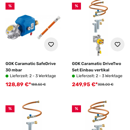
%
%
GOK Caramatic SafeDrive
GOK Caramatic DriveTwo
30 mbar
Set Einbau vertikal
Lieferzeit: 2 - 3 Werktage
Lieferzeit: 2 - 3 Werktage
128,89 €*
249,95 €*
Verkaufspreis:
Verkaufspreis:
Regulärer Preis:
Regulärer Preis:
188,50 €
308,00 €
%
%