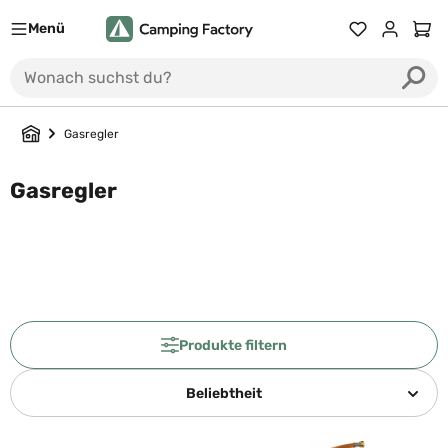
Menü
Du hast 0 Prod
Ware
Gasregler
Gasregler
Produkte filtern
Beliebtheit