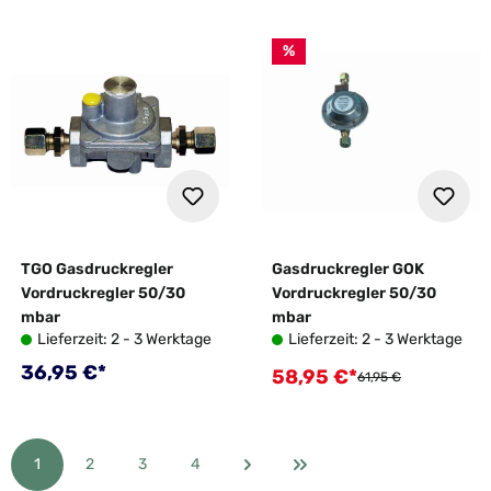
%
TGO Gasdruckregler
Gasdruckregler GOK
Vordruckregler 50/30
Vordruckregler 50/30
mbar
mbar
Lieferzeit: 2 - 3 Werktage
Lieferzeit: 2 - 3 Werktage
Regulärer Preis:
36,95 €*
58,95 €*
Verkaufspreis:
Regulärer Preis:
61,95 €
1
2
3
4
Seite
Seite
Seite
Seite