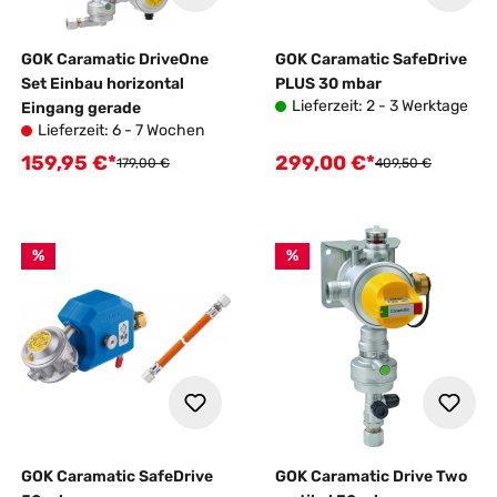
GOK Caramatic DriveOne
GOK Caramatic SafeDrive
Set Einbau horizontal
PLUS 30 mbar
Lieferzeit: 2 - 3 Werktage
Eingang gerade
Lieferzeit: 6 - 7 Wochen
159,95 €*
299,00 €*
Verkaufspreis:
Verkaufspreis:
Regulärer Preis:
Regulärer Preis:
179,00 €
409,50 €
%
%
GOK Caramatic SafeDrive
GOK Caramatic Drive Two