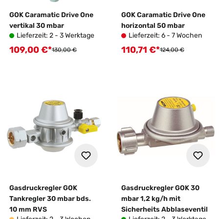
GOK Caramatic Drive One
GOK Caramatic Drive One
vertikal 30 mbar
horizontal 50 mbar
Lieferzeit: 2 - 3 Werktage
Lieferzeit: 6 - 7 Wochen
109,00 €*
110,71 €*
Verkaufspreis:
Verkaufspreis:
Regulärer Preis:
Regulärer Preis:
130,00 €
124,00 €
Gasdruckregler GOK
Gasdruckregler GOK 30
Tankregler 30 mbar bds.
mbar 1,2 kg/h mit
10 mm RVS
Sicherheits Abblaseventil