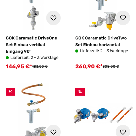
GOK Caramatic DriveOne
GOK Caramatic DriveTwo
Set Einbau vertikal
Set Einbau horizontal
Lieferzeit: 2 - 3 Werktage
Eingang 90°
Lieferzeit: 2 - 3 Werktage
146,95 €*
260,90 €*
Verkaufspreis:
Verkaufspreis:
Regulärer Preis:
Regulärer Preis:
183,00 €
308,00 €
%
%