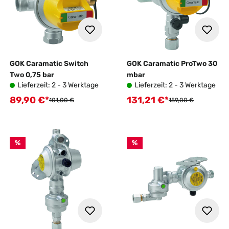
GOK Caramatic Switch
GOK Caramatic ProTwo 30
Two 0,75 bar
mbar
Lieferzeit: 2 - 3 Werktage
Lieferzeit: 2 - 3 Werktage
89,90 €*
131,21 €*
Verkaufspreis:
Verkaufspreis:
Regulärer Preis:
Regulärer Preis:
101,00 €
159,00 €
%
%