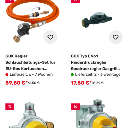
GOK Regler
GOK Typ EN61
Schlauchleitungs-Set für
Niederdruckregler
EU-Gas Kartuschen
Gasdruckregler Gasgrill
Lieferzeit: 6 - 7 Wochen
Lieferzeit: 2 - 3 Werktage
Geräte 120 cm
50 mbar
59,80 €*
17,50 €*
Verkaufspreis:
Verkaufspreis:
Regulärer Preis:
Regulärer Preis:
61,50 €
18,69 €
%
%