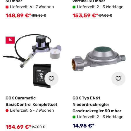
50 mbar
vertikal 30 mbar
Lieferzeit: 6 - 7 Wochen
Lieferzeit: 2 - 3 Werktage
148,89 €*
153,59 €*
Verkaufspreis:
Verkaufspreis:
Regulärer Preis:
Regulärer Preis:
188,50 €
191,00 €
%
GOK Caramatic
GOK Typ EN61
BasicControl Komplettset
Niederdruckregler
Lieferzeit: 6 - 7 Wochen
Gasdruckregler 50 mbar
Lieferzeit: 2 - 3 Werktage
Regulärer Preis:
14,95 €*
154,69 €*
Verkaufspreis:
Regulärer Preis:
167,00 €