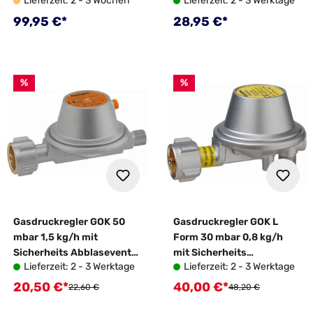
Lieferzeit: 2 - 3 Wochen
Lieferzeit: 2 - 3 Werktage
Regulärer Preis:
Regulärer Preis:
99,95 €*
28,95 €*
%
%
Gasdruckregler GOK 50
Gasdruckregler GOK L
mbar 1,5 kg/h mit
Form 30 mbar 0,8 kg/h
Sicherheits Abblaseventil
mit Sicherheits
Lieferzeit: 2 - 3 Werktage
Lieferzeit: 2 - 3 Werktage
ohne Manometer
Abblaseventil
20,50 €*
40,00 €*
Verkaufspreis:
Verkaufspreis:
Regulärer Preis:
Regulärer Preis:
22,60 €
48,20 €