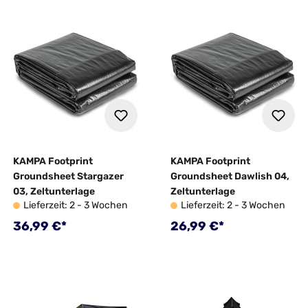
KAMPA Footprint
KAMPA Footprint
Groundsheet Stargazer
Groundsheet Dawlish 04,
03, Zeltunterlage
Zeltunterlage
Lieferzeit: 2 - 3 Wochen
Lieferzeit: 2 - 3 Wochen
Regulärer Preis:
Regulärer Preis:
36,99 €*
26,99 €*