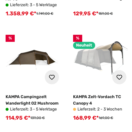
Lieferzeit: 3 - 5 Werktage
1.358,99 €*
129,95 €*
Verkaufspreis:
Verkaufspreis:
Regulärer Preis:
Regulärer Preis:
1.749,00 €
159,00 €
%
%
Neuheit
KAMPA Campingzelt
KAMPA Zelt-Vordach TC
Wanderlight 02 Mushroom
Canopy 4
Lieferzeit: 3 - 5 Werktage
Lieferzeit: 2 - 3 Wochen
114,95 €*
168,99 €*
Verkaufspreis:
Verkaufspreis:
Regulärer Preis:
Regulärer Preis:
139,00 €
169,00 €