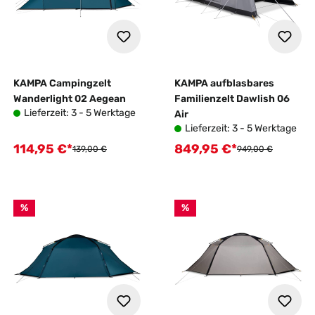
KAMPA Campingzelt
KAMPA aufblasbares
Wanderlight 02 Aegean
Familienzelt Dawlish 06
Lieferzeit: 3 - 5 Werktage
Air
Lieferzeit: 3 - 5 Werktage
114,95 €*
849,95 €*
Verkaufspreis:
Verkaufspreis:
Regulärer Preis:
Regulärer Preis:
139,00 €
949,00 €
%
%