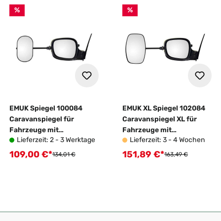
%
%
EMUK Spiegel 100084
EMUK XL Spiegel 102084
Caravanspiegel für
Caravanspiegel XL für
Fahrzeuge mit
Fahrzeuge mit
Lieferzeit: 2 - 3 Werktage
Lieferzeit: 3 - 4 Wochen
Wohnwagen
Wohnwagen
109,00 €*
151,89 €*
Verkaufspreis:
Verkaufspreis:
Regulärer Preis:
Regulärer Preis:
134,01 €
163,49 €