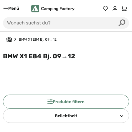
Menü
Du hast 0 Prod
Ware
BMW X1 E84 Bj. 09→12
BMW X1 E84 Bj. 09→12
Produkte filtern
Beliebtheit